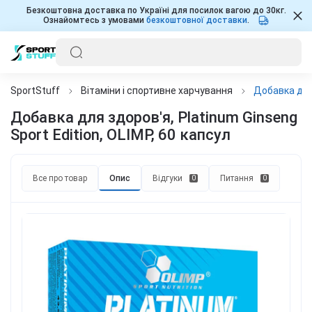
Безкоштовна доставка по Україні для посилок вагою до 30кг.
Ознайомтесь з умовами
безкоштовної доставки
.
SportStuff
Вітаміни і спортивне харчування
Добавка для 
Добавка для здоров'я, Platinum Ginseng
Sport Edition, OLIMP, 60 капсул
Все про товар
Опис
Відгуки
Питання
0
0