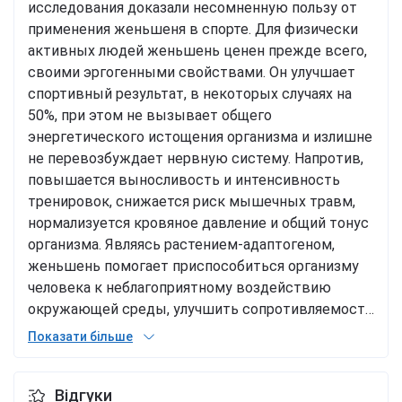
исследования доказали несомненную пользу от
применения женьшеня в спорте. Для физически
активных людей женьшень ценен прежде всего,
своими эргогенными свойствами. Он улучшает
спортивный результат, в некоторых случаях на
50%, при этом не вызывает общего
энергетического истощения организма и излишне
не перевозбуждает нервную систему. Напротив,
повышается выносливость и интенсивность
тренировок, снижается риск мышечных травм,
нормализуется кровяное давление и общий тонус
организма. Являясь растением-адаптогеном,
женьшень помогает приспособиться организму
человека к неблагоприятному воздействию
окружающей среды, улучшить сопротивляемость
к различного рода заболеваниям. Доказано, что
Показати більше
женьшень уменьшает катаболический эффект
кортизола, посредством влияния на гипоталамо-
Відгуки
гипофизарно-надпочечниковые системы и