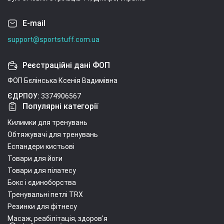
E-mail
support@sportstuff.com.ua
Реєстраційні дані ФОП
ФОП Бєлінська Ксенія Вадимівна
ЄДРПОУ:
3374906567
Популярні категорії
Килимки для тренувань
Обтяжувачі для тренувань
Еспандери кистьові
Товари для йоги
Товари для пілатесу
Бокс і єдиноборства
Тренувальні петлі TRX
Резинки для фітнесу
Масаж, реабілітація, здоров'я