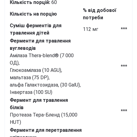
Кількість порцій:
60
% від добової
Кількість на порцію
потреби
Суміш ферментів для
112 мг
***
травлення дітей
Ферменти для травлення
вуглеводів
Амілаза Thera-blend® (7 000
ОД),
***
Глюкоамілаза (10 AGU),
мальтаза (75 DP),
альфа Галактозидаза, (30 GalU),
Інвертаза (100 SU)
Фермент для травлення
білків
***
Протеаза Тера-Бленд (15,000
HUT)
Ферменти для перетравлення