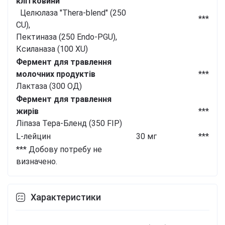
клітковини
Целюлаза "Thera-blend" (250
***
CU),
Пектиназа (250 Endo-PGU),
Ксиланаза (100 XU)
Фермент для травлення
молочних продуктів
***
Лактаза (300 ОД)
Фермент для травлення
жирів
***
Ліпаза Тера-Бленд (350 FIP)
L-лейцин
30 мг
***
*** Добову потребу не
визначено.
Характеристики