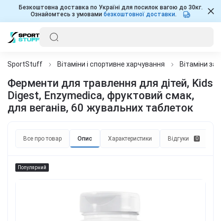
Безкоштовна доставка по Україні для посилок вагою до 30кг.
Ознайомтесь з умовами
безкоштовної доставки
.
SportStuff
Вітаміни і спортивне харчування
Вітаміни за
Ферменти для травлення для дітей, Kids
Digest, Enzymedica, фруктовий смак,
для веганів, 60 жувальних таблеток
Все про товар
Опис
Характеристики
Відгуки
П
0
Популярний