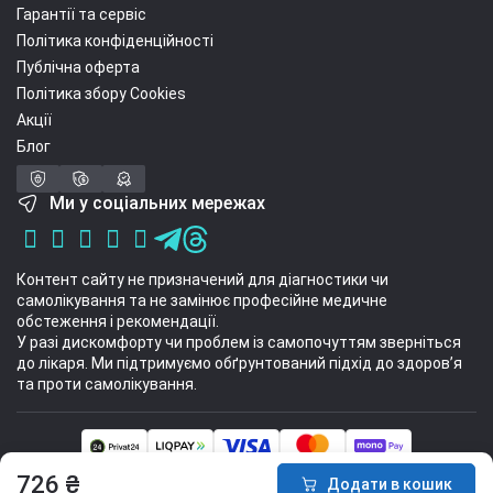
Гарантії та сервіс
Політика конфіденційності
Публічна оферта
Політика збору Cookies
Акції
Блог
Ми у соціальних мережах
Контент сайту не призначений для діагностики чи
самолікування та не замінює професійне медичне
обстеження і рекомендації.
У разі дискомфорту чи проблем із самопочуттям зверніться
до лікаря. Ми підтримуємо обґрунтований підхід до здоров’я
та проти самолікування.
Інтернет-магазин спортивних товарів Sport Stuff 2014 - 2026 © Всі права
726 ₴
Додати в кошик
захищені