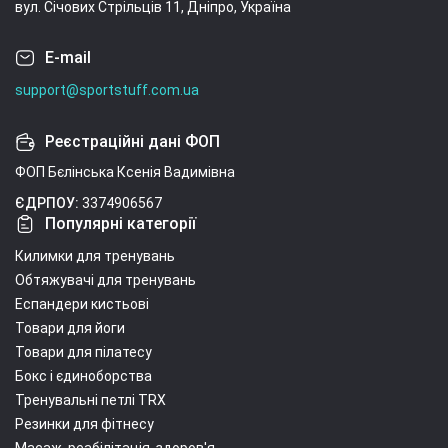
вул. Січових Стрільців 11, Дніпро, Україна
E-mail
support@sportstuff.com.ua
Реєстраційні дані ФОП
ФОП Бєлінська Ксенія Вадимівна
ЄДРПОУ:
3374906567
Популярні категорії
Килимки для тренувань
Обтяжувачі для тренувань
Еспандери кистьові
Товари для йоги
Товари для пілатесу
Бокс і єдиноборства
Тренувальні петлі TRX
Резинки для фітнесу