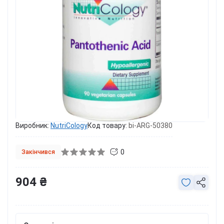
Виробник:
NutriCology
Код товару:
bi-ARG-50380
0
Закінчився
904 ₴