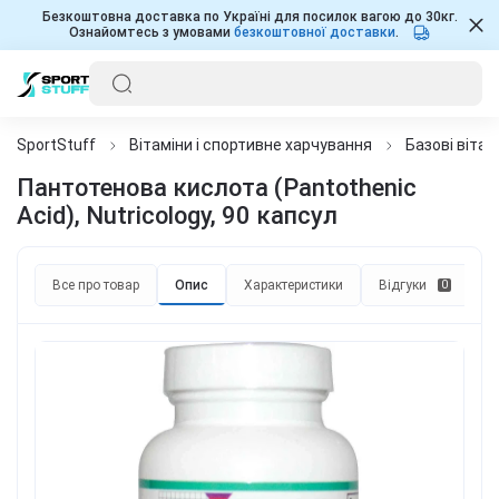
Безкоштовна доставка по Україні для посилок вагою до 30кг.
Ознайомтесь з умовами
безкоштовної доставки
.
SportStuff
Вітаміни і спортивне харчування
Базові вітам
Пантотенова кислота (Pantothenic
Acid), Nutricology, 90 капсул
Все про товар
Опис
Характеристики
Відгуки
П
0