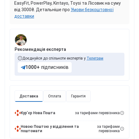
EasyFit, PowerPlay, Kintayo, Toysi та Лісовик на суму
від 3000₴. Детальніше про
Умови безкоштовної
доставки
Рекомендація експерта
Доєднуйся до спільноти експертів у
Телеграм
1000+
підписників
Доставка
Оплата
Гарантія
Курʼєр Нова Пошта
за тарифами перевізника
Новою Поштою у відділення та
за тарифами
поштомати
перевізника