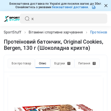
Безкоштовна доставка по Україні для посилок вагою до 30кг.
Ознайомтесь з умовами
безкоштовної доставки
.
SportStuff
Вітаміни і спортивне харчування
Протеїновий 
Протеїновий батончик, Original Cookies,
Bergen, 130 г (Шоколадна крихта)
Все про товар
Опис
Відгуки
Питання
0
0