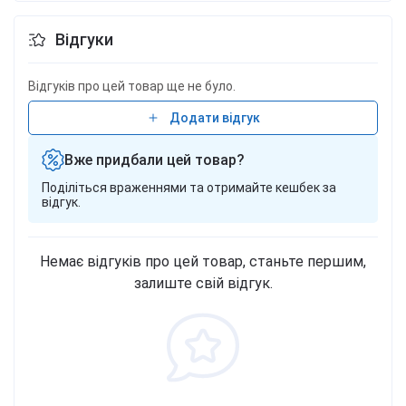
6,5 г Соль 0,5 г Состав Шоколад без сахара 37%
Відгуки
[подсластитель: мальтит, какао-масса,
эмульгатор: лецитины (из сои), пшеничная мука,
какао-порошок с низким содержанием жира,
Відгуків про цей товар ще не було.
ароматизатор], растительный жир (пальмовое
Додати відгук
масло, рапсовое масло), подсластитель (мальтит),
овсяная мука, сухое обезжиренное молоко,
Вже придбали цей товар?
разрыхлители (карбонат аммония), соль,
Поділіться враженнями та отримайте кешбек за
ароматизатор. Фасовки 130 г.
відгук.
Немає відгуків про цей товар, станьте першим,
залиште свій відгук.