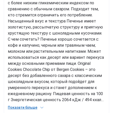
с более низким гликемическим индексом по
сравнению с обычным сахаром. Подходит тем,
кто стремится ограничить его потребление.
Насыщенный вкус и текстура Печенье имеет
золотистую, рассыпчатую структуру и приятную
хрустящую текстуру с шоколадными кусочками.
С чем сочетать? Печенье хорошо сочетается с:
кофе и капучино; черным или травяным чаем;
молоком или растительными напитками. Может
использоваться как десерт или вариант перекуса
между основными приемами пищи. Original
Cookies Chocolate Chip от Bergen Cookies – это
десерт без добавленного сахара с классическим
шоколадным вкусом, который подойдет для
умеренного перекуса и станет дополнением к
ежедневному рациону. Пищевая ценность на 100
г Энергетическая ценность 2064 кДж / 494 ккал
Жиры 25 г - из них насыщенные 12 г Углеводы 59
Показати більше
г - из них сахара 4,5 г - из них полиолы 11 г Белок