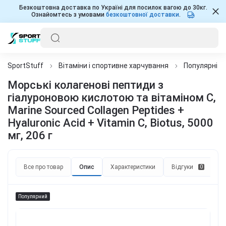
Безкоштовна доставка по Україні для посилок вагою до 30кг.
Ознайомтесь з умовами
безкоштовної доставки
.
SportStuff
Вітаміни і спортивне харчування
Популярні д
Морські колагенові пептиди з
гіалуроновою кислотою та вітаміном С,
Marine Sourced Collagen Peptidеs +
Hyaluronic Acid + Vitamin C, Biotus, 5000
мг, 206 г
Все про товар
Опис
Характеристики
Відгуки
П
0
Популярний