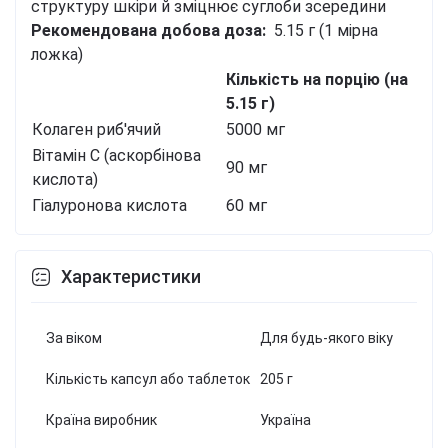
структуру шкіри й зміцнює суглоби зсередини
Рекомендована добова доза:
5.15 г (1 мірна
ложка)
Кількість на порцію (на
5.15 г)
Колаген риб'ячий
5000 мг
Вітамін С (аскорбінова
90 мг
кислота)
Гіалуронова кислота
60 мг
Характеристики
За віком
Для будь-якого віку
Кількість капсул або таблеток
205 г
Країна виробник
Україна