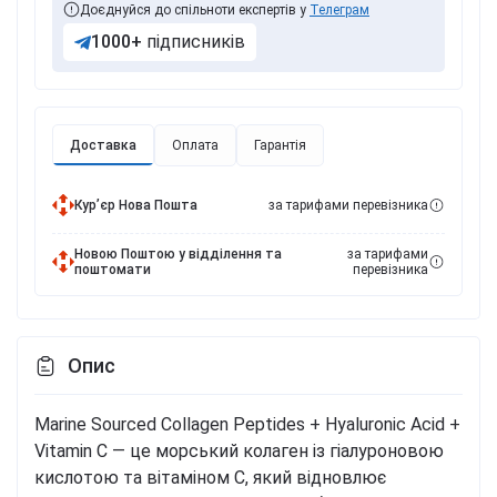
Доєднуйся до спільноти експертів у
Телеграм
1000+
підписників
Доставка
Оплата
Гарантія
Курʼєр Нова Пошта
за тарифами перевізника
Новою Поштою у відділення та
за тарифами
поштомати
перевізника
Опис
Marine Sourced Collagen Peptides + Hyaluronic Acid +
Vitamin C — це морський колаген із гіалуроновою
кислотою та вітаміном C, який відновлює