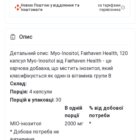
Новою Поштою у відділення та
за тарифами
поштомати
перевізника
Опис
Детальний опис: Myo-Inositol, Fairhaven Health, 120
капсул
Myo-Inositol від Fairhaven Health - це
харчова добавка, що містить інозитол, який
класифікується як один із вітамінів групи B
Склад:
Порція:
4 капсули
Порцій в упаковці:
30
В одній
% від добової
порції
потреби
МІО-інозитол
2000 мг
*
* Добова потреба не
визначена