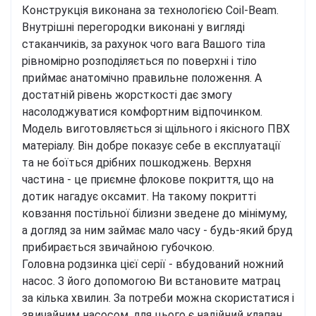
Конструкція виконана за технологією Coil-Beam.
Внутрішні перегородки виконані у вигляді
стаканчиків, за рахунок чого вага Вашого тіла
рівномірно розподіляється по поверхні і тіло
приймає анатомічно правильне положення. А
достатній рівень жорсткості дає змогу
насолоджуватися комфортним відпочинком.
Модель виготовляється зі щільного і якісного ПВХ
матеріалу. Він добре показує себе в експлуатації
та не боїться дрібних пошкоджень. Верхня
частина - це приємне флокове покриття, що на
дотик нагадує оксамит. На такому покритті
ковзання постільної білизни зведене до мінімуму,
а догляд за ним займає мало часу - будь-який бруд
прибирається звичайною губочкою.
Головна родзинка цієї серії - вбудований ножний
насос. З його допомогою Ви встановите матрац
за кілька хвилин. За потреби можна скористатися і
звичайним насосом, для цього є надійний клапан.