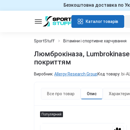
Безкоштовна доставка по Ук
Каталог товарів
SportStuff
Вітаміни і спортивне харчування
Люмброкіназа, Lumbrokinase,
покриттям
Виробник:
Allergy Research Group
Код товару:
bi-A
Все про товар
Опис
Характери
Популярний