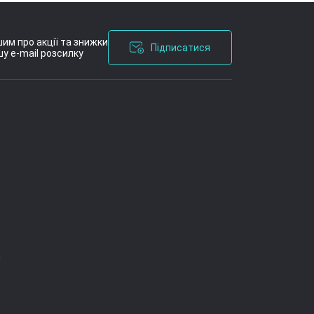
им про акції та знижки
Підписатися
у e-mail розсилку
я