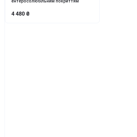
ентеросолюбільним покриттям
ля боротьби з
ривожністю, апатією та
4 480 ₴
епресією
етокс, перезавантаження
іла та розуму
онцентрація та
родуктивність
аланс гормонів та лібідо
ля молодості та краси
урс Активний день
ивитись всі