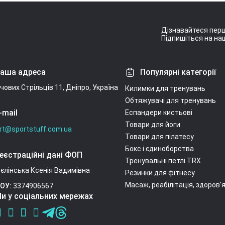
Дізнавайтеся перш
Підпишіться на наш
Умови угоди
аша адреса
Популярні категорії
ічових Стрільців 11, Дніпро, Україна
Килимки для тренувань
Обтяжувачі для тренувань
-mail
Еспандери кистьові
Товари для йоги
rt@sportstuff.com.ua
Товари для пілатесу
Бокс і єдиноборства
еєстраційні дані ФОП
Тренувальні петлі TRX
єлінська Ксенія Вадимівна
Резинки для фітнесу
Масаж, реабілітація, здоров'
ОУ:
3374906567
и у соціальних мережах