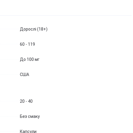
Березова чага
Д
Екстракт граната
Майтаке
т
д
Екстракт виноградних
Шиїтаке
кісточок
Д
Траметес різнобарвний
т
Екстракт зеленого чаю
Дорослі (18+)
(Turkey Tail)
К
Екстракт вишні / черешні /
Агарік бразильський
п
черемхи
60 - 119
Мухомор червоний (Amanita
Б
Квіти Арніки
muscaria)
Д
Дивитись всі
Мухомор пантерний
До 100 мг
К
Дивитись всі
Д
США
20 - 40
Без смаку
Капсули