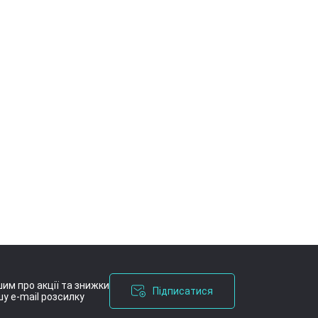
им про акції та знижки
Підписатися
у e-mail розсилку