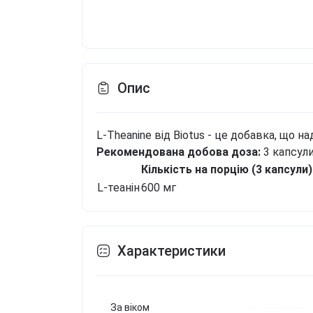
Опис
L-Theanine від Biotus - це добавка, що на
Рекомендована добова доза:
3 капсул
Кількість на порцію (3 капсули)
L-теанін
600 мг
Характеристики
За віком