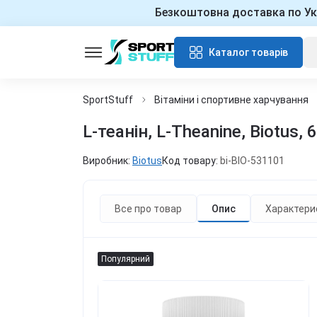
Безкоштовна доставка по Ук
Каталог товарів
SportStuff
Вітаміни і спортивне харчування
L-теанін, L-Theanine, Biotus,
Виробник:
Biotus
Код товару:
bi-BIO-531101
Все про товар
Опис
Характери
Популярний