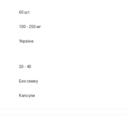
Березова чага
Д
Екстракт граната
Майтаке
т
60 шт.
д
Екстракт виноградних
Шиїтаке
кісточок
Д
Траметес різнобарвний
т
Екстракт зеленого чаю
100 - 250 мг
(Turkey Tail)
К
Екстракт вишні / черешні /
Агарік бразильський
п
черемхи
Україна
Мухомор червоний (Amanita
Б
Квіти Арніки
muscaria)
Д
Дивитись всі
Мухомор пантерний
К
Дивитись всі
20 - 40
Д
Без смаку
Капсули