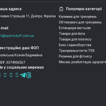
Умови угоди
аша адреса
Популярні категорії
ічових Стрільців 11, Дніпро, Україна
Килимки для тренувань
Обтяжувачі для тренувань
-mail
Еспандери кистьові
Товари для йоги
rt@sportstuff.com.ua
Товари для пілатесу
Бокс і єдиноборства
еєстраційні дані ФОП
Тренувальні петлі TRX
єлінська Ксенія Вадимівна
Резинки для фітнесу
Масаж, реабілітація, здоров'
ОУ:
3374906567
и у соціальних мережах