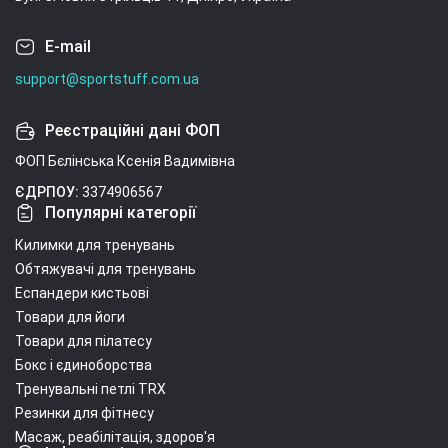
E-mail
support@sportstuff.com.ua
Реєстраційні дані ФОП
ФОП Бєлінська Ксенія Вадимівна
ЄДРПОУ:
3374906567
Популярні категорії
Килимки для тренувань
Обтяжувачі для тренувань
Еспандери кистьові
Товари для йоги
Товари для пілатесу
Бокс і єдиноборства
Тренувальні петлі TRX
Резинки для фітнесу
Масаж, реабілітація, здоров'я