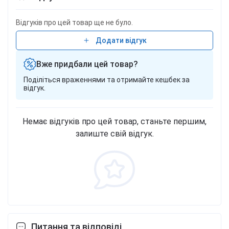
очищенная, L-карнитин тартрат, подсластитель
(сукралоза), низин, ароматизатор. Фасовки 500 мл
Відгуків про цей товар ще не було.
- 50 порций.
Додати відгук
Вже придбали цей товар?
Поділіться враженнями та отримайте кешбек за
відгук.
Немає відгуків про цей товар, станьте першим,
залиште свій відгук.
Питання та відповіді