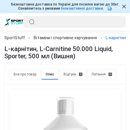
Безкоштовна доставка по Україні для посилок вагою до 30кг.
Ознайомтесь з умовами
безкоштовної доставки
.
SportStuff
Вітаміни і спортивне харчування
L-карнітин, L
L-карнітин, L-Carnitine 50.000 Liquid,
Sporter, 500 мл (Вишня)
Все про товар
Опис
Відгуки
Питання
0
0