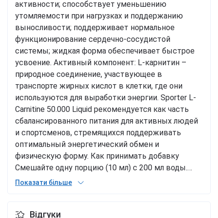
активности; способствует уменьшению
утомляемости при нагрузках и поддержанию
выносливости; поддерживает нормальное
функционирование сердечно-сосудистой
системы; жидкая форма обеспечивает быстрое
усвоение. Активный компонент: L-карнитин –
природное соединение, участвующее в
транспорте жирных кислот в клетки, где они
используются для выработки энергии. Sporter L-
Carnitine 50.000 Liquid рекомендуется как часть
сбалансированного питания для активных людей
и спортсменов, стремящихся поддерживать
оптимальный энергетический обмен и
физическую форму. Как принимать добавку
Смешайте одну порцию (10 мл) с 200 мл воды.
Принимайте по 1 порции в день, желательно за
Показати більше
20-30 минут до тренировки. Пищевая ценность в
одной порции (10 мл) L-карнитин тартрат 1000 мг
Відгуки
- из них L-карнитина 682 мг Состав Вода