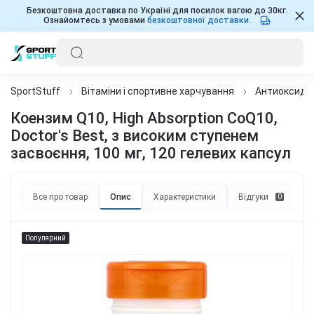
Безкоштовна доставка по Україні для посилок вагою до 30кг.
Ознайомтесь з умовами
безкоштовної доставки
.
SportStuff
Вітаміни і спортивне харчування
Антиоксида
Коензим Q10, High Absorption CoQ10,
Doctor's Best, з високим ступенем
засвоєння, 100 мг, 120 гелевих капсул
Все про товар
Опис
Характеристики
Відгуки
П
0
Популярний