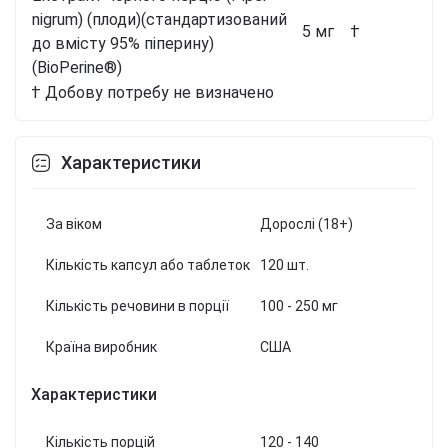
nigrum) (плоди)
(стандартизований
5 мг
†
до вмісту 95% піперину)
(BioPerine®)
† Добову потребу не визначено
Характеристики
За віком
Дорослі (18+)
Кількість капсул або таблеток
120 шт.
Кількість речовини в порції
100 - 250 мг
Країна виробник
США
Характеристики
Кількість порцій
120 - 140