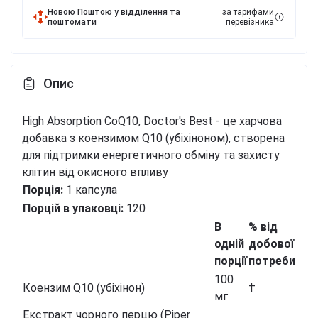
Новою Поштою у відділення та
за тарифами
поштомати
перевізника
Опис
High Absorption CoQ10, Doctor's Best - це харчова
добавка з коензимом Q10 (убіхіноном), створена
для підтримки енергетичного обміну та захисту
клітин від окисного впливу
Порція:
1 капсула
Порцій в упаковці:
120
В
% від
одній
добової
порції
потреби
100
Коензим Q10 (убіхінон)
†
мг
Екстракт чорного перцю (Piper