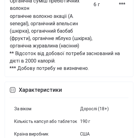
Органічна суміш пребіотичних
6 г
***
волокон
органічне волокно акації (A.
senegal), органічний апельсин
(шкірка), органічний баобаб
(фрукти), органічне яблуко (шкірка),
органічна журавлина (насіння)
** Відсоток від добової потреби заснований на
дієті в 2000 калорій.
*** Добову потребу не визначено.
Характеристики
За віком
Дорослі (18+)
Кількість капсул або таблеток
190 г
Країна виробник
США