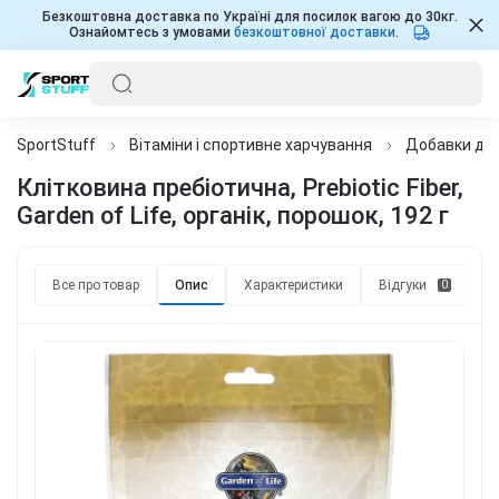
Безкоштовна доставка по Україні для посилок вагою до 30кг.
Ознайомтесь з умовами
безкоштовної доставки
.
SportStuff
Вітаміни і спортивне харчування
Добавки для
Клітковина пребіотична, Prebiotic Fiber,
Garden of Life, органік, порошок, 192 г
Все про товар
Опис
Характеристики
Відгуки
П
0