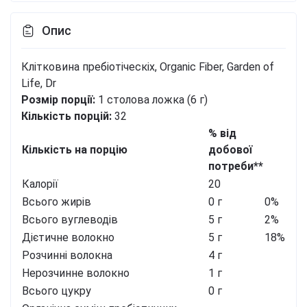
Опис
Клітковина пребіотіческіх, Organic Fiber, Garden of
Life, Dr
Розмір порції:
1 столова ложка (6 г)
Кількість порцій:
32
% від
Кількість на порцію
добової
потреби**
Калорії
20
Всього жирів
0 г
0%
Всього вуглеводів
5 г
2%
Дієтичне волокно
5 г
18%
Розчинні волокна
4 г
Нерозчинне волокно
1 г
Всього цукру
0 г