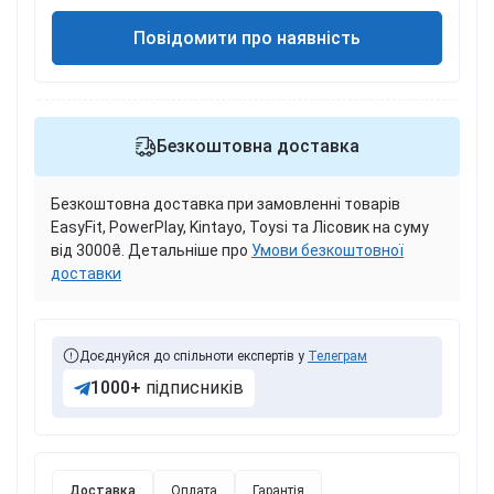
Повідомити про наявність
Безкоштовна доставка
Безкоштовна доставка при замовленні товарів
EasyFit, PowerPlay, Kintayo, Toysi та Лісовик на суму
від 3000₴. Детальніше про
Умови безкоштовної
доставки
Доєднуйся до спільноти експертів у
Телеграм
1000+
підписників
Доставка
Оплата
Гарантія