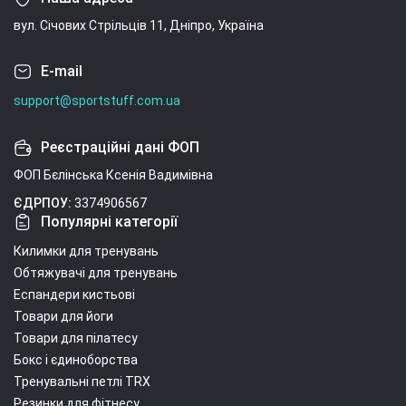
вул. Січових Стрільців 11, Дніпро, Україна
E-mail
support@sportstuff.com.ua
Реєстраційні дані ФОП
ФОП Бєлінська Ксенія Вадимівна
ЄДРПОУ:
3374906567
Популярні категорії
Килимки для тренувань
Обтяжувачі для тренувань
Еспандери кистьові
Товари для йоги
Товари для пілатесу
Бокс і єдиноборства
Тренувальні петлі TRX
Резинки для фітнесу