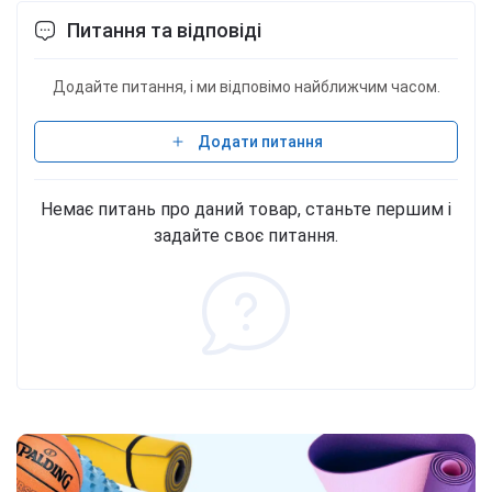
камедь), кислота (лимонная кислота), соль,
Питання та відповіді
антислеживающий агент (диоксид кремния), L-
лейцин1; 0,2%, подсластитель (сукралоза), L-
изолейцин1; 0,1%, L-валин1; 0,1%, краситель
Додайте питання, і ми відповімо найближчим часом.
(тартразин*). *Тартразин: может оказывать
негативное влияние на активность и внимание
Додати питання
детей. 1BCAA: аминокислоты с разветвленной
цепью. Фасовки 454 г - 18 порций.
Немає питань про даний товар, станьте першим і
задайте своє питання.