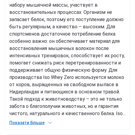
набору мышечной массы, участвует в
восстановительных процессах. Организм не
запасает белок, поэтому его поступление должно
быть регулярным, а качество – высоким. Для
спортсменов достаточное потребление белка
особенно важно: он обеспечивает материал для
восстановления мышечных волокон после
интенсивных тренировок, способствует их росту,
помогает снижать риск перетренированности и
поддерживает общую физическую форму. Для
производства Iso Whey Zero используется молоко
от коров, выращенных на свободном выпасе в
Нидерландах и питающихся в основном травой.
Такой подход к животноводству – это не только
забота о благополучии животных, но и гарантия
чистого, натурального и качественного белка. Iso
Whey Zero от BioTech – это удобный способ
Показати більше
обеспечить организм ценным белком высокого