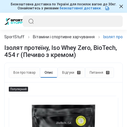
Безкоштовна доставка по Україні для посилок вагою до 30кг.
Ознайомтесь з умовами
безкоштовної доставки
.
SportStuff
Вітаміни і спортивне харчування
Ізолят проте
Ізолят протеїну, Iso Whey Zero, BioTech,
454 г (Печиво з кремом)
Все про товар
Опис
Відгуки
Питання
0
0
Популярний