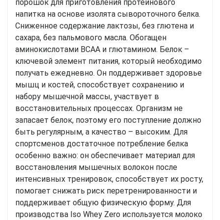
порошок для приготовления протеинового
напитка на основе изолята сывороточного белка.
Сниженное содержание лактозы, без глютена и
сахара, без пальмового масла. Обогащен
аминокислотами BCAA и глютамином. Белок –
ключевой элемент питания, который необходимо
получать ежедневно. Он поддерживает здоровье
мышц и костей, способствует сохранению и
набору мышечной массы, участвует в
восстановительных процессах. Организм не
запасает белок, поэтому его поступление должно
быть регулярным, а качество – высоким. Для
спортсменов достаточное потребление белка
особенно важно: он обеспечивает материал для
восстановления мышечных волокон после
интенсивных тренировок, способствует их росту,
помогает снижать риск перетренированности и
поддерживает общую физическую форму. Для
производства Iso Whey Zero используется молоко