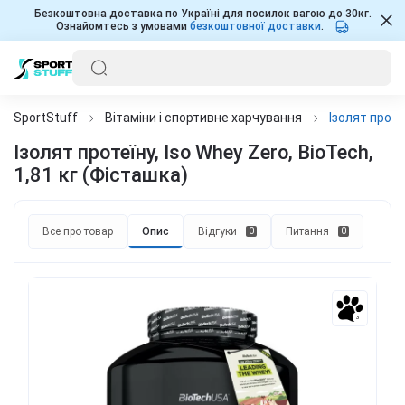
Безкоштовна доставка по Україні для посилок вагою до 30кг.
Ознайомтесь з умовами
безкоштовної доставки
.
SportStuff
Вітаміни і спортивне харчування
Ізолят проте
Ізолят протеїну, Iso Whey Zero, BioTech,
1,81 кг (Фісташка)
Все про товар
Опис
Відгуки
Питання
0
0
3