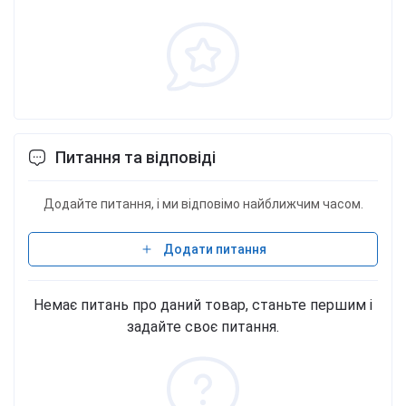
[лецитины (соевые)]} 90%, L-глутамин 2,5%, сливки
[частично гидрогенизированный кокосовый жир,
сухое обезжиренное молоко, эмульгаторы (E471,
E472a), глюкозный сироп, сахар, молочный белок,
стабилизатор (фосфаты калия)], ароматизаторы,
загустители (целлюлозная камедь, ксантановая
камедь), кислота (лимонная кислота), соль,
Питання та відповіді
антислеживающий агент (диоксид кремния), L-
лейцин1; 0,2%, подсластитель (сукралоза), L-
изолейцин1; 0,1%, L-валин1; 0,1%, краситель
Додайте питання, і ми відповімо найближчим часом.
(тартразин*). *Тартразин: может оказывать
негативное влияние на активность и внимание
Додати питання
детей. 1BCAA: аминокислоты с разветвленной
цепью. Фасовки 454 г - 18 порций.
Немає питань про даний товар, станьте першим і
задайте своє питання.