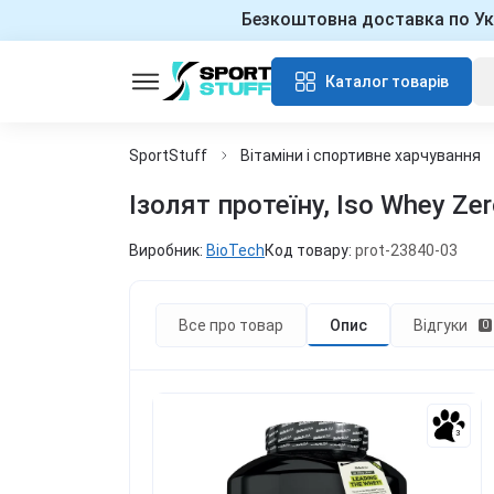
Безкоштовна доставка по Ук
Каталог товарів
SportStuff
Вітаміни і спортивне харчування
Ізолят протеїну, Iso Whey Zer
Виробник:
BioTech
Код товару:
prot-23840-03
Все про товар
Опис
Відгуки
0
3