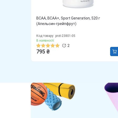
BCAA, BCAA+, Sport Generation, 520 г
(Апельсин-грейпфрут)
Код товару:
prot-23801-05
В наявності
2
795 ₴