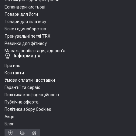
Еспандери кистьові
Товари для йоги
Товари для пілатесу
Бокс і єдиноборства
Тренувальні петлі TRX
Резинки для фітнесу
Масаж, реабілітація, здоров'я
Інформація
Про нас
Контакти
Умови оплати і доставки
Гарантії та сервіс
Політика конфіденційності
Публічна оферта
Політика збору Cookies
Акції
Блог