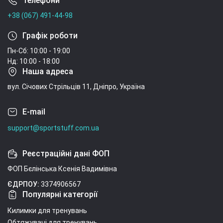
Телефони
молоко, соя. Фасовки 22,5 г - 1 порция, 908 г - 40
+38 (067) 491-44-98
порций, 1,816 кг - 80 порций.
Графік роботи
Пн-Сб: 10:00 - 19:00
Нд: 10:00 - 18:00
Наша адреса
вул. Січових Стрільців 11, Дніпро, Україна
E-mail
support@sportstuff.com.ua
Реєстраційні дані ФОП
ФОП Бєлінська Ксенія Вадимівна
ЄДРПОУ:
3374906567
Популярні категорії
Килимки для тренувань
Обтяжувачі для тренувань