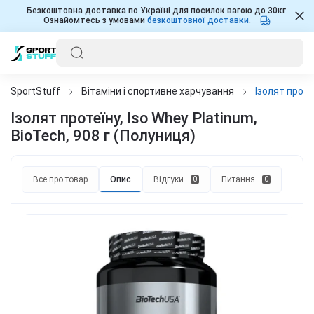
Безкоштовна доставка по Україні для посилок вагою до 30кг.
Ознайомтесь з умовами
безкоштовної доставки
.
SportStuff
Вітаміни і спортивне харчування
Ізолят проте
Ізолят протеїну, Iso Whey Platinum,
BioTech, 908 г (Полуниця)
Все про товар
Опис
Відгуки
Питання
0
0