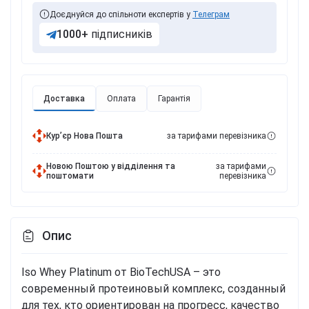
Доєднуйся до спільноти експертів у
Телеграм
1000+
підписників
Доставка
Оплата
Гарантія
Курʼєр Нова Пошта
за тарифами перевізника
Новою Поштою у відділення та
за тарифами
поштомати
перевізника
Опис
Iso Whey Platinum от BioTechUSA – это
современный протеиновый комплекс, созданный
для тех, кто ориентирован на прогресс, качество