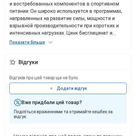
и востребованных компонентов в спортивном
питании. Он широко используется в программах,
направленных на развитие силы, мощности и
взрывной производительности при коротких и
интенсивных нагрузках. Цинк бисглицинат и
витамин B3 Цинк бисглицинат – органическая
Показати більше
форма минерала с высокой биодоступностью,
которая участвует в поддержке нормального
Відгуки
уровня тестостерона. Ниацин (витамин B3) –
компонент, задействованный в энергетическом
обмене и процессах, связанных со снижением
Відгуків про цей товар ще не було.
чувства усталости Ключевые особенности Iso
Додати відгук
Whey Platinum: двойная белковая база WPI + WPC;
3 г креатина в порции; органический цинк
Вже придбали цей товар?
бисглицинат; витамин B3 в составе; без сахара и
Поділіться враженнями та отримайте кешбек за
без глютена*; высокая растворимость и
відгук.
кремовая текстура; подходит для фаз набора и
снижения массы. *Без сахара и без глютена
согласно требованиям ЕС. Характеристика