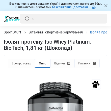
Безкоштовна доставка по Україні для посилок вагою до 30кг.
Ознайомтесь з умовами
безкоштовної доставки
.
SportStuff
Вітаміни і спортивне харчування
Ізолят проте
Ізолят протеїну, Iso Whey Platinum,
BioTech, 1,81 кг (Шоколад)
Все про товар
Опис
Відгуки
Питання
0
0
3