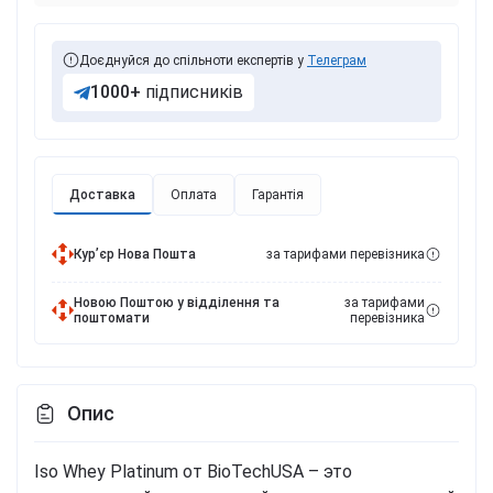
Доєднуйся до спільноти експертів у
Телеграм
1000+
підписників
Доставка
Оплата
Гарантія
Курʼєр Нова Пошта
за тарифами перевізника
Новою Поштою у відділення та
за тарифами
поштомати
перевізника
Опис
Iso Whey Platinum от BioTechUSA – это