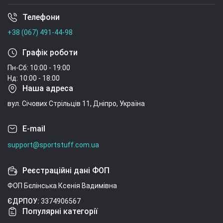
никотиновая кислота), краситель. Аллергены:
Телефони
Умови угоди
молоко, соя. Фасовки 22,5 г - 1 порция, 908 г - 40
+38 (067) 491-44-98
порций, 1,816 кг - 80 порций.
Графік роботи
Пн-Сб: 10:00 - 19:00
Нд: 10:00 - 18:00
Наша адреса
вул. Січових Стрільців 11, Дніпро, Україна
E-mail
support@sportstuff.com.ua
Реєстраційні дані ФОП
ФОП Бєлінська Ксенія Вадимівна
ЄДРПОУ:
3374906567
Популярні категорії