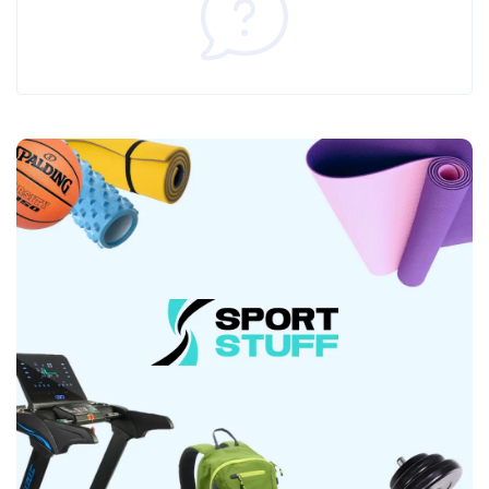
насыщенные 0,5 г 2,2 г Углеводы 1,2 г 5,2 г - из них
сахара 0,8 г 3,6 г Протеин 20 г 89 г Соль 0,17 г 0,74
г Витамины Ниацин (из никотинамида,
никотиновой кислоты) 3,0 мг Другие
ингредиенты Микронизированный креатин
моногидрат 3412 мг - из них креатин 3000 г L-
глютамин 788 г L-аргинин гидрохлорид 192 мг - из
них L-аргинин 159 мг Аминокислотный профиль
Незаменимые аминокислоты (EAA) L-гистидин
348 мг L-изолейцин 1068 мг L-лейцин 1963 мг L-
лизин 1706 мг L-метионин 436 мг L-фенилаланин
593 мг L-треонин 1201 мг L-триптофан 318 мг L-
валин 1033 мг Всего 8666 мг Условно
незаменимые аминокислоты (CAA) L-аргинин 745
мг L-цистеин 592 мг L-глутамин и L-глутаминовая
кислота 4351 мг L-пролин 1026 мг L-тирозин 553
мг Всего 7267 мг Незаменимые аминокислоты
(NAA) L-аланин 890 мг L-аспарагин и L-
аспарагиновая кислота 1987 мг Глицин 333 мг L-