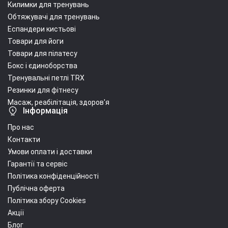
Килимки для тренувань
Обтяжувачі для тренувань
Еспандери кистьові
Товари для йоги
Товари для пілатесу
Бокс і єдиноборства
Тренувальні петлі TRX
Резинки для фітнесу
Масаж, реабілітація, здоров'я
Інформація
Про нас
Контакти
Умови оплати і доставки
Гарантії та сервіс
Політика конфіденційності
Публічна оферта
Політика збору Cookies
Акції
Блог