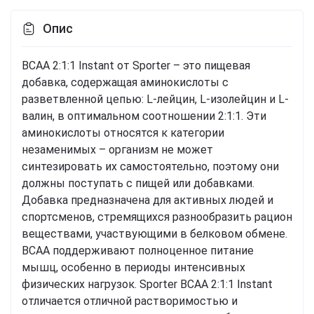
Опис
BCAA 2:1:1 Instant от Sporter – это пищевая
добавка, содержащая аминокислоты с
разветвленной цепью: L-лейцин, L-изолейцин и L-
валин, в оптимальном соотношении 2:1:1. Эти
аминокислоты относятся к категории
незаменимых – организм не может
синтезировать их самостоятельно, поэтому они
должны поступать с пищей или добавками.
Добавка предназначена для активных людей и
спортсменов, стремящихся разнообразить рацион
веществами, участвующими в белковом обмене.
BCAA поддерживают полноценное питание
мышц, особенно в периоды интенсивных
физических нагрузок. Sporter BCAA 2:1:1 Instant
отличается отличной растворимостью и