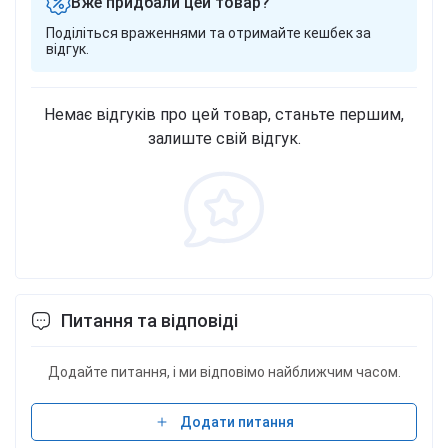
Вже придбали цей товар?
ароматизатор, мальтодекстрин, подсластитель
Поділіться враженнями та отримайте кешбек за
(сукралоза), никотиновая кислота, пиридоксин
відгук.
гидрохлорид (витамин В6), цианокобаламин
(витамин В12). Фасовки 300 г - 30 порций, 700 г -
70 порций.
Немає відгуків про цей товар, станьте першим,
залиште свій відгук.
Питання та відповіді
Додайте питання, і ми відповімо найближчим часом.
Додати питання