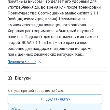
приятным вкусом, что делает его удобным для
употребления до, во время или после тренировки.
Преимущества: Соотношение аминокислот 2:1:1
(лейцин, изолейцин, валин). Незаменимые
аминокислоты для полноценного рациона.
Хорошая растворимость и быстрый вкусный
напиток. Подходит для спортсменов и активных
людей. BCAA 2:1:1 Instant – это практичное
решение для поддержания рациона во время
повышенных физических нагрузок. Как
принимать добавку Смешайте одну порцию (2
Показати більше
мерные ложки - 10 г) с 300 мл воды. Принимайте
2 порции в день - за 30 минут до тренировоки и
Відгуки
сразу после. Пищевая ценность 10 г 20 г L-лейцин
3542 мг 7084 мг L-изолейцин 1771 мг 3542 мг L-
валин 1771 мг 3542 мг Никотиновая кислота 14,28
Відгуків про цей товар ще не було.
мг 28,56 мг Витамин B6 1,41 мг 2,82 мг Витамин
Додати відгук
B12 2,11 мкг 4,22 мкг Состав L-лейцин, L-
изолейцин, L-валин, лимонная кислота,