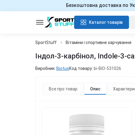
Безкоштовна доставка по Ук
Каталог товарів
SportStuff
Вітаміни і спортивне харчування
Індол-3-карбінол, Indole-3-ca
Виробник:
Biotus
Код товару:
bi-BIO-531026
Все про товар
Опис
Характери