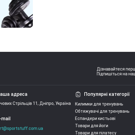
Дізнавайтеся перш
Підпишіться на наш
Умови угоди
аша адреса
Популярні категорії
ічових Стрільців 11, Дніпро, Україна
Килимки для тренувань
Обтяжувачі для тренувань
-mail
Еспандери кистьові
Товари для йоги
rt@sportstuff.com.ua
Товари для пілатесу