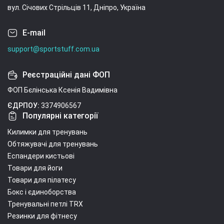
вул. Січових Стрільців 11, Дніпро, Україна
E-mail
support@sportstuff.com.ua
Реєстраційні дані ФОП
ФОП Бєлінська Ксенія Вадимівна
ЄДРПОУ:
3374906567
Популярні категорії
Килимки для тренувань
Обтяжувачі для тренувань
Еспандери кистьові
Товари для йоги
Товари для пілатесу
Бокс і єдиноборства
Тренувальні петлі TRX
Резинки для фітнесу