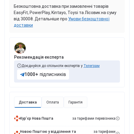
Безкоштовна доставка при замовленні товарів
EasyFit, PowerPlay, Kintayo, Toysi та Лісовик на суму
від 3000₴. Детальніше про
Умови безкоштовної
доставки
Рекомендація експерта
Доєднуйся до спільноти експертів у
Телеграм
1000+
підписників
Доставка
Оплата
Гарантія
Курʼєр Нова Пошта
за тарифами перевізника
Новою Поштою у відділення та
за тарифами