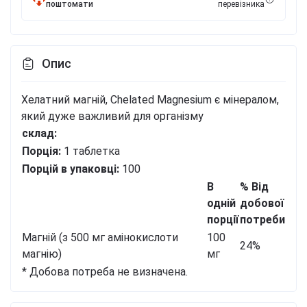
поштомати
перевізника
Опис
Хелатний магній, Chelated Magnesium є мінералом,
який дуже важливий для організму
склад:
Порція:
1 таблетка
Порцій в упаковці:
100
В
% Від
одній
добової
порції
потреби
Магній (з 500 мг амінокислоти
100
24%
магнію)
мг
* Добова потреба не визначена.