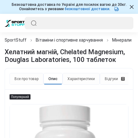
Безкоштовна доставка по Україні для посилок вагою до 30кг.
Ознайомтесь з умовами
безкоштовної доставки
.
SportStuff
Вітаміни і спортивне харчування
Мінерали
Хелатний магній, Chelated Magnesium,
Douglas Laboratories, 100 таблеток
Все про товар
Опис
Характеристики
Відгуки
П
0
Популярний