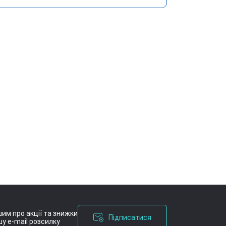
им про акції та знижки
Підписатися
у e-mail розсилку