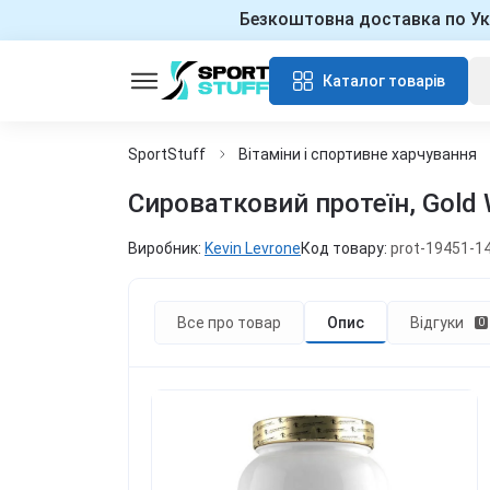
Безкоштовна доставка по Ук
Каталог товарів
SportStuff
Вітаміни і спортивне харчування
Сироватковий протеїн, Gold 
Виробник:
Kevin Levrone
Код товару:
prot-19451-1
Все про товар
Опис
Відгуки
0