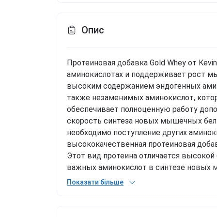
Опис
Протеиновая добавка Gold Whey от Kevi
аминокислотах и поддерживает рост мыш
высоким содержанием эндогенных амин
также незаменимых аминокислот, котор
обеспечивает полноценную работу допол
скорость синтеза новых мышечных белк
необходимо поступление других аминокис
высококачественная протеиновая добав
Этот вид протеина отличается высокой
важных аминокислот в синтезе новых м
аминокислотами обеспечивает соответ
Показати більше
Смешайте одну порцию (~1 мерную ложку
или сразу после тренировки. Пищевая ц
ккал 1740 кДж/411 ккал Жиры 1,8 г 6 г - 