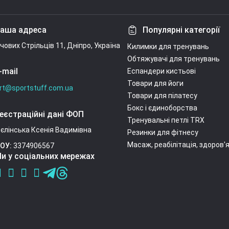
Умови угоди
аша адреса
Популярні категорії
ічових Стрільців 11, Дніпро, Україна
Килимки для тренувань
Обтяжувачі для тренувань
-mail
Еспандери кистьові
Товари для йоги
rt@sportstuff.com.ua
Товари для пілатесу
Бокс і єдиноборства
еєстраційні дані ФОП
Тренувальні петлі TRX
єлінська Ксенія Вадимівна
Резинки для фітнесу
Масаж, реабілітація, здоров'
ОУ:
3374906567
и у соціальних мережах