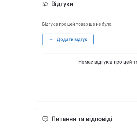
Відгуки
сахара 1,4 г 4,6 г Протеин 25 г 83,3 г Со
молока), эмульгатор (лецитины)], загуст
кислотности (E330), соль, ароматизаторы,
Відгуків про цей товар ще не було.
ацесульфам К). Аллергены: молоко. Фасовк
Додати відгук
Немає відгуків про цей т
Питання та відповіді