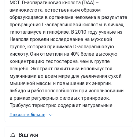
МСТ. D-аспарагиновая кислота (DAA) –
аминокислота, естественным образом
образующаяся в организме человека в результате
превращения L-аспарагиновой кислоты в яичках,
гипоталамусе и гипофизе. В 2010 году ученые из
Неаполя провели исследование на мужской
группе, которая принимала D-аспарагиновую
кислоту. Они отметили на 40% более высокую
концентрацию тестостерона, чем в группе
плацебо. Экстракт пажитника используется
мужчинами во всем мире для увеличения сухой
мышечной массы и повышения их энергии,
либидо и работоспособности при использовании
в рамках регулярных силовых тренировок.
Трибулус теристрис содержит натуральные
соединения – стероидные сапонины, которые
Показати більше
помогают поддерживать нормальный уровень
тестостерона в крови, поддерживают мышечный
Відгуки
тонус и уровень энергии. Трибулус теристрис