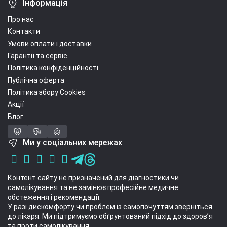
Інформація
Про нас
Контакти
Умови оплати і доставки
Гарантії та сервіс
Політика конфіденційності
Публічна оферта
Політика збору Cookies
Акції
Блог
Ми у соціальних мережах
Контент сайту не призначений для діагностики чи
самолікування та не замінює професійне медичне
обстеження і рекомендації.
У разі дискомфорту чи проблем із самопочуттям зверніться
до лікаря. Ми підтримуємо обґрунтований підхід до здоров’я
та проти самолікування.