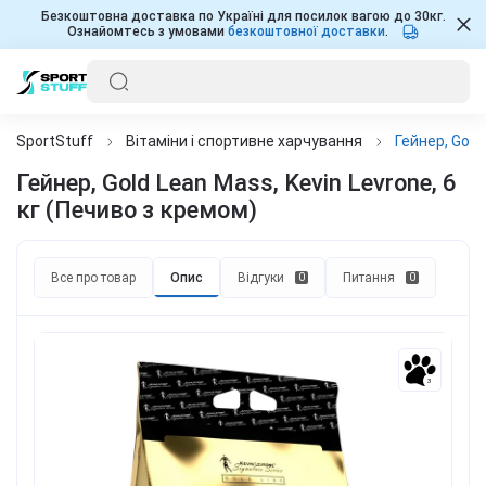
Безкоштовна доставка по Україні для посилок вагою до 30кг.
Ознайомтесь з умовами
безкоштовної доставки
.
SportStuff
Вітаміни і спортивне харчування
Гейнер, Gold
Гейнер, Gold Lean Mass, Kevin Levrone, 6
кг (Печиво з кремом)
Все про товар
Опис
Відгуки
Питання
0
0
3