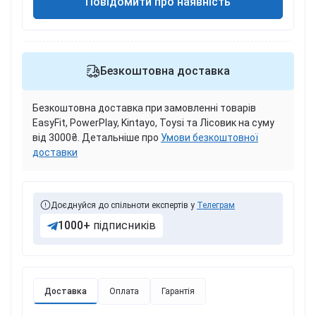
Повідомити про наявність
Безкоштовна доставка
Безкоштовна доставка при замовленні товарів
EasyFit, PowerPlay, Kintayo, Toysi та Лісовик на суму
від 3000₴. Детальніше про
Умови безкоштовної
доставки
Доєднуйся до спільноти експертів у
Телеграм
1000+
підписників
Доставка
Оплата
Гарантія