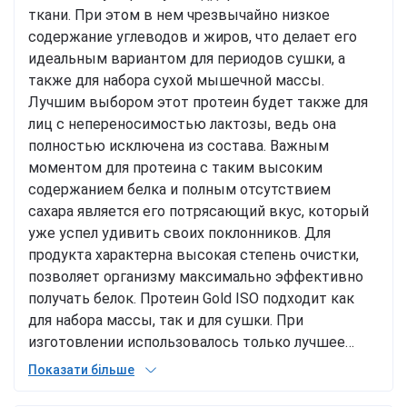
ткани. При этом в нем чрезвычайно низкое
содержание углеводов и жиров, что делает его
идеальным вариантом для периодов сушки, а
также для набора сухой мышечной массы.
Лучшим выбором этот протеин будет также для
лиц с непереносимостью лактозы, ведь она
полностью исключена из состава. Важным
моментом для протеина с таким высоким
содержанием белка и полным отсутствием
сахара является его потрясающий вкус, который
уже успел удивить своих поклонников. Для
продукта характерна высокая степень очистки,
позволяет организму максимально эффективно
получать белок. Протеин Gold ISO подходит как
для набора массы, так и для сушки. При
изготовлении использовалось только лучшее
натуральное сырье. Продукт соответствует
Показати більше
самым высоким стандартам качества и