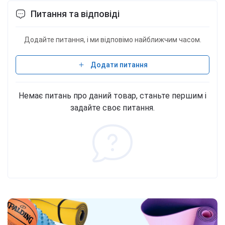
подсластители (сукралоза, ацесульфам К).
Питання та відповіді
Аллергены: молоко. Фасовки 500 г - 16 порций, 908
г - 30 порций, 2 кг - 66 порций.
Додайте питання, і ми відповімо найближчим часом.
Додати питання
Немає питань про даний товар, станьте першим і
задайте своє питання.