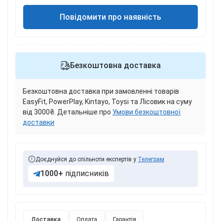
Повідомити про наявність
Безкоштовна доставка
Безкоштовна доставка при замовленні товарів
EasyFit, PowerPlay, Kintayo, Toysi та Лісовик на суму
від 3000₴. Детальніше про
Умови безкоштовної
доставки
Доєднуйся до спільноти експертів у
Телеграм
1000+
підписників
Доставка
Оплата
Гарантія