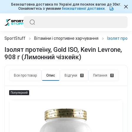
Безкоштовна доставка по Україні для посилок вагою до 30кг.
Ознайомтесь з умовами
безкоштовної доставки
.
SportStuff
Вітаміни і спортивне харчування
Ізолят протеї
Ізолят протеїну, Gold ISO, Kevin Levrone,
908 г (Лимонний чізкейк)
Все про товар
Опис
Відгуки
Питання
0
0
Популярний