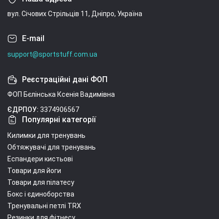
вул. Січових Стрільців 11, Дніпро, Україна
E-mail
support@sportstuff.com.ua
Реєстраційні дані ФОП
ФОП Бєлінська Ксенія Вадимівна
ЄДРПОУ:
3374906567
Популярні категорії
Килимки для тренувань
Обтяжувачі для тренувань
Еспандери кистьові
Товари для йоги
Товари для пілатесу
Бокс і єдиноборства
Тренувальні петлі TRX
Резинки для фітнесу