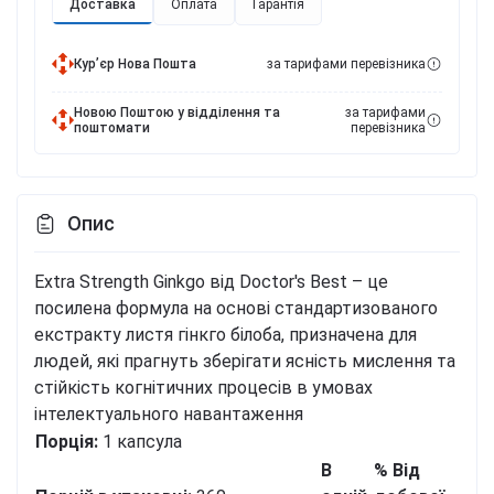
Доставка
Оплата
Гарантія
Курʼєр Нова Пошта
за тарифами перевізника
Новою Поштою у відділення та
за тарифами
поштомати
перевізника
Опис
Extra Strength Ginkgo від Doctor's Best – це
посилена формула на основі стандартизованого
екстракту листя гінкго білоба, призначена для
людей, які прагнуть зберігати ясність мислення та
стійкість когнітичних процесів в умовах
інтелектуального навантаження
Порція:
1 капсула
В
% Від