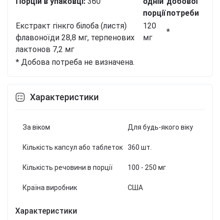
Порцій в упаковці:
360
одній
добової
порції
потреби
Екстракт гінкго білоба (листя)
120
*
флавоноїди 28,8 мг, терпенових
мг
лактонов 7,2 мг
* Добова потреба не визначена.
Характеристики
За віком
Для будь-якого віку
Кількість капсул або таблеток
360 шт.
Кількість речовини в порції
100 - 250 мг
Країна виробник
США
Характеристики