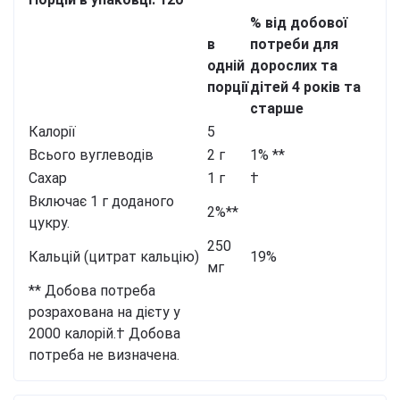
% від добової
в
потреби
для
одній
дорослих та
порції
дітей 4 років та
старше
Калорії
5
Всього вуглеводів
2 г
1% **
Сахар
1 г
†
Включає 1 г доданого
2%**
цукру.
250
Кальцій (цитрат кальцію)
19%
мг
** Добова потреба
розрахована на дієту у
2000 калорій.
† Добова
потреба не визначена.