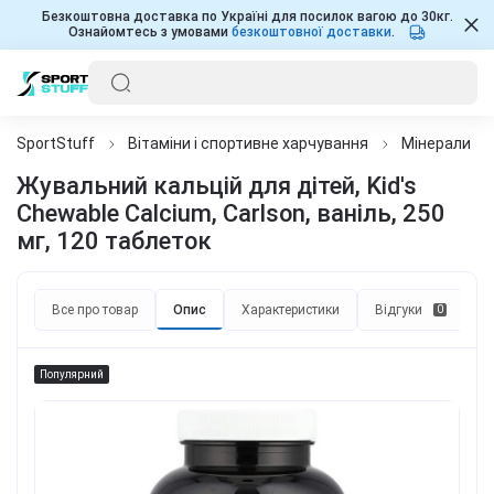
Безкоштовна доставка по Україні для посилок вагою до 30кг.
Ознайомтесь з умовами
безкоштовної доставки
.
SportStuff
Вітаміни і спортивне харчування
Мінерали
Жувальний кальцій для дітей, Kid's
Chewable Calcium, Carlson, ваніль, 250
мг, 120 таблеток
Все про товар
Опис
Характеристики
Відгуки
П
0
Популярний