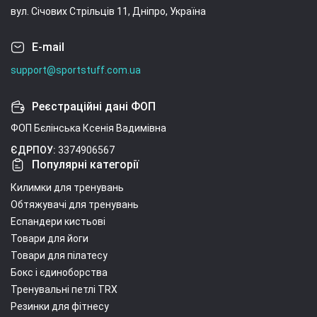
вул. Січових Стрільців 11, Дніпро, Україна
E-mail
support@sportstuff.com.ua
Реєстраційні дані ФОП
ФОП Бєлінська Ксенія Вадимівна
ЄДРПОУ:
3374906567
Популярні категорії
Килимки для тренувань
Обтяжувачі для тренувань
Еспандери кистьові
Товари для йоги
Товари для пілатесу
Бокс і єдиноборства
Тренувальні петлі TRX
Резинки для фітнесу