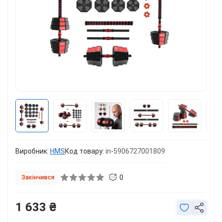
Виробник:
HMS
Код товару:
in-5906727001809
0
Закінчився
1 633 ₴