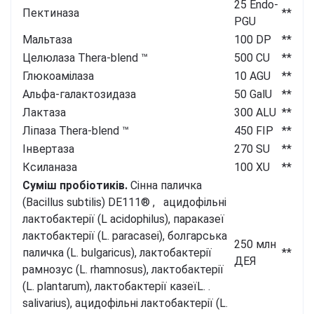
25 Endo-
Пектиназа
**
PGU
Мальтаза
100 DP
**
Целюлаза Thera-blend
™
500 CU
**
Глюкоамілаза
10 AGU
**
Альфа-галактозидаза
50 GalU
**
Лактаза
300 ALU
**
Ліпаза Thera-blend
™
450 FIP
**
Інвертаза
270 SU
**
Ксиланаза
100 XU
**
Суміш пробіотиків.
Сінна паличка
(Bacillus subtilis) DE111®
,
ацидофільні
лактобактерії (L acidophilus), параказеї
лактобактерії (L. paracasei), болгарська
250 млн
паличка (L. bulgaricus), лактобактерії
**
ДЕЯ
рамнозус (L. rhamnosus), лактобактерії
(L. plantarum), лактобактерії казеїL. .
salivarius), ацидофільні лактобактерії (L.