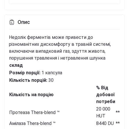
Опис
Недолік ферментів може привести до
різноманітних дискомфорту в травній системі,
включаючи випадковий газ, здуття живота,
порушення травлення і нетравлення шлунка
склад
Розмір порції:
1 капсула
Кількість порцій:
30
% Від
Кількість на порцію
добової
потреби
20 000
Протеаза Thera-blend
™
**
HUT
Амілаза Thera-blend
™
8440 DU
**