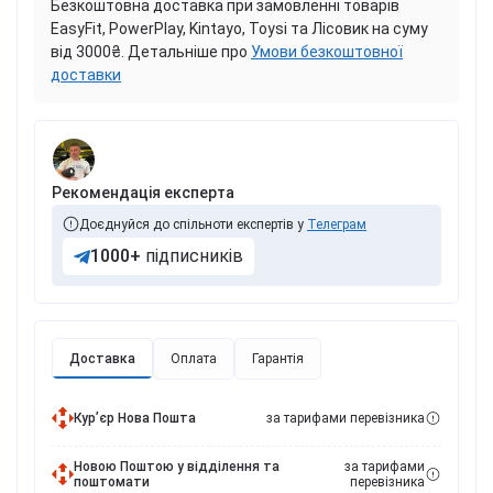
Безкоштовна доставка при замовленні товарів
EasyFit, PowerPlay, Kintayo, Toysi та Лісовик на суму
від 3000₴. Детальніше про
Умови безкоштовної
доставки
Рекомендація експерта
Доєднуйся до спільноти експертів у
Телеграм
1000+
підписників
Доставка
Оплата
Гарантія
Курʼєр Нова Пошта
за тарифами перевізника
Новою Поштою у відділення та
за тарифами
поштомати
перевізника