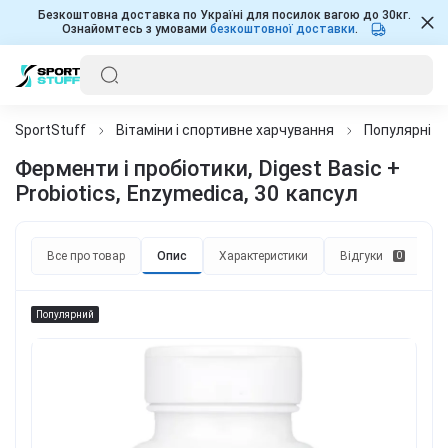
Безкоштовна доставка по Україні для посилок вагою до 30кг.
Ознайомтесь з умовами
безкоштовної доставки
.
SportStuff
Вітаміни і спортивне харчування
Популярні д
Ферменти і пробіотики, Digest Basic +
Probiotics, Enzymedica, 30 капсул
Все про товар
Опис
Характеристики
Відгуки
П
0
Популярний