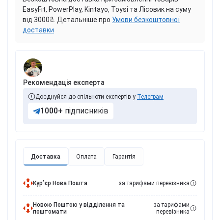
EasyFit, PowerPlay, Kintayo, Toysi та Лісовик на суму
від 3000₴. Детальніше про
Умови безкоштовної
доставки
Рекомендація експерта
Доєднуйся до спільноти експертів у
Телеграм
1000+
підписників
Доставка
Оплата
Гарантія
Курʼєр Нова Пошта
за тарифами перевізника
Новою Поштою у відділення та
за тарифами
поштомати
перевізника