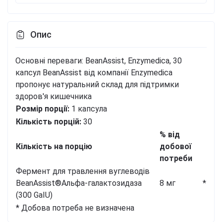
Опис
Основні переваги: BeanAssist, Enzymedica, 30
капсул
BeanAssist від компанії Enzymedica
пропонує натуральний склад для підтримки
здоров'я кишечника
Розмір порції:
1 капсула
Кількість порцій:
30
% від
Кількість на порцію
добової
потреби
Фермент для травлення вуглеводів
BeanAssist®
Альфа-галактозидаза
8 мг
*
(300 GaIU)
* Добова потреба не визначена