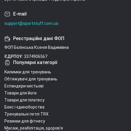
E-mail
support@sportstuff.com.ua
Реєстраційні дані ФОП
ФОП Бєлінська Ксенія Вадимівна
ЄДРПОУ:
3374906567
Популярні категорії
Килимки для тренувань
Обтяжувачі для тренувань
Еспандери кистьові
Товари для йоги
Товари для пілатесу
Бокс і єдиноборства
Тренувальні петлі TRX
Резинки для фітнесу
Масаж, реабілітація, здоров'я