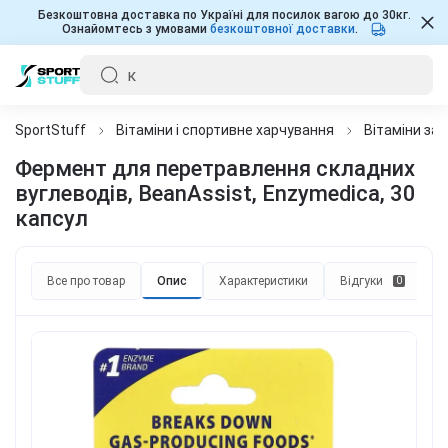
Безкоштовна доставка по Україні для посилок вагою до 30кг.
Ознайомтесь з умовами
безкоштовної доставки
.
SportStuff
Вітаміни і спортивне харчування
Вітаміни за
Фермент для перетравлення складних
вуглеводів, BeanAssist, Enzymedica, 30
капсул
Все про товар
Опис
Характеристики
Відгуки
П
0