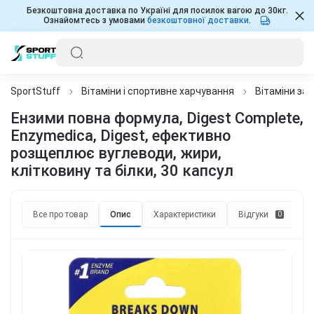
Безкоштовна доставка по Україні для посилок вагою до 30кг.
Ознайомтесь з умовами
безкоштовної доставки
.
SportStuff
Вітаміни і спортивне харчування
Вітаміни за
Ензими повна формула, Digest Complete,
Enzymedica, Digest, ефективно
розщеплює вуглеводи, жири,
клітковину та білки, 30 капсул
Все про товар
Опис
Характеристики
Відгуки
П
0