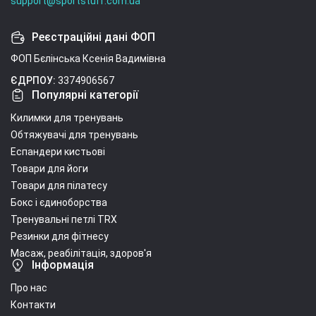
support@sportstuff.com.ua
Реєстраційні дані ФОП
ФОП Бєлінська Ксенія Вадимівна
ЄДРПОУ:
3374906567
Популярні категорії
Килимки для тренувань
Обтяжувачі для тренувань
Еспандери кистьові
Товари для йоги
Товари для пілатесу
Бокс і єдиноборства
Тренувальні петлі TRX
Резинки для фітнесу
Масаж, реабілітація, здоров'я
Інформація
Про нас
Контакти