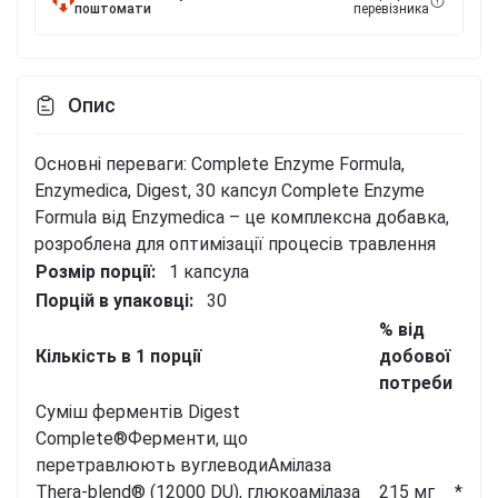
поштомати
перевізника
Опис
Основні переваги: Complete Enzyme Formula,
Enzymedica, Digest, 30 капсул
Complete Enzyme
Formula від Enzymedica – це комплексна добавка,
розроблена для оптимізації процесів травлення
Розмір порції:
1 капсула
Порцій в упаковці:
30
% від
Кількість в 1 порції
добової
потреби
Суміш ферментів Digest
Complete®
Ферменти, що
перетравлюють вуглеводи
Амілаза
Thera-blend® (12000 DU), глюкоамілаза
215 мг
*