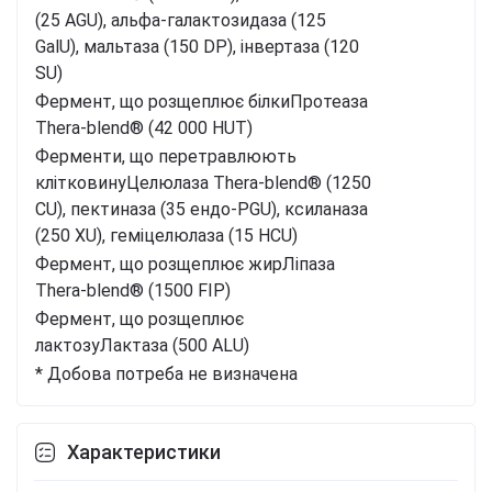
(25 AGU), альфа-галактозидаза (125
GalU), мальтаза (150 DP), інвертаза (120
SU)
Фермент, що розщеплює білки
Протеаза
Thera-blend® (42 000 HUT)
Ферменти, що перетравлюють
клітковину
Целюлаза Thera-blend® (1250
CU), пектиназа (35 ендо-PGU), ксиланаза
(250 XU), геміцелюлаза (15 HCU)
Фермент, що розщеплює жир
Ліпаза
Thera-blend® (1500 FIP)
Фермент, що розщеплює
лактозу
Лактаза (500 ALU)
* Добова потреба не визначена
Характеристики