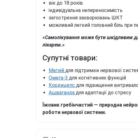
вік до 18 років
індивідуальна непереносимість
загострення захворювань ШКТ
можливий легкий головний біль при п
«Самолікування може бути шкідливим д
лікарем.»
Супутні товари:
Магній
для підтримки нервової систе
Омега-3
для когнітивних функцій
Кордицепс
для підвищення витривало
Ашваганда
для адаптації до стресу
Їжовик гребінчастий — природна нейроп
роботи нервової системи.