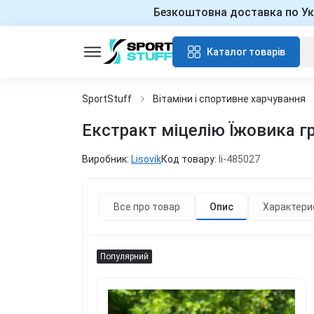
Безкоштовна доставка по Ук
Каталог товарів
SportStuff
Вітаміни і спортивне харчування
Екстракт міцелію Їжовика гр
Виробник:
Lisovik
Код товару:
li-485027
Все про товар
Опис
Характери
Популярний