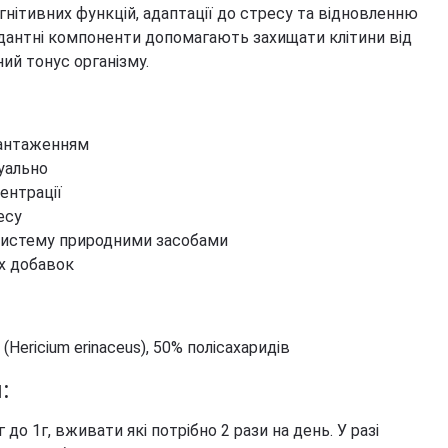
гнітивних функцій, адаптації до стресу та відновленню
дантні компоненти допомагають захищати клітини від
ий тонус організму.
вантаженням
уально
ентрації
есу
 систему природними засобами
х добавок
Hericium erinaceus), 50% полісахаридів
:
 до 1г, вживати які потрібно 2 рази на день. У разі