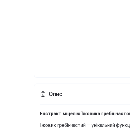
Опис
Екстракт міцелію Їжовика гребінчастог
Їжовик гребінчастий — унікальний функці