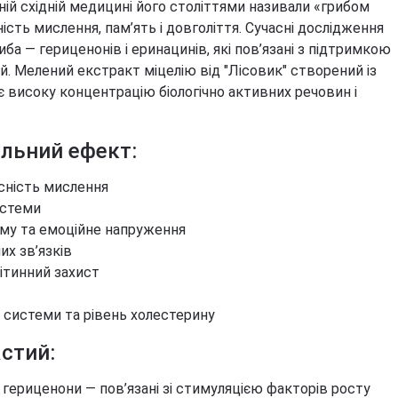
ній східній медицині його століттями називали «грибом
Березова чага
Д
Екстракт граната
ість мислення, пам’ять і довголіття. Сучасні дослідження
Майтаке
т
д
Екстракт виноградних
ба — гериценонів і еринацинів, які пов’язані з підтримкою
Шиїтаке
кісточок
Д
й. Мелений екстракт міцелію від "Лісовик" створений із
Траметес різнобарвний
т
Екстракт зеленого чаю
(Turkey Tail)
 високу концентрацію біологічно активних речовин і
К
Екстракт вишні / черешні /
Агарік бразильський
п
черемхи
Мухомор червоний (Amanita
Б
Квіти Арніки
альний ефект:
muscaria)
Д
Дивитись всі
Мухомор пантерний
ясність мислення
К
Дивитись всі
истеми
Д
му та емоційне напруження
х зв’язків
ітинний захист
 системи та рівень холестерину
стий:
 гериценони — пов’язані зі стимуляцією факторів росту