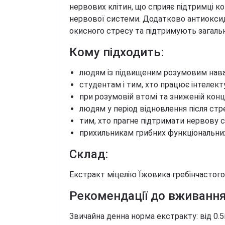
нервових клітин, що сприяє підтримці ко
нервової системи. Додатково антиокси
окисного стресу та підтримують загальн
Кому підходить:
людям із підвищеним розумовим на
студентам і тим, хто працює інтелект
при розумовій втомі та зниженій конц
людям у період відновлення після стр
тим, хто прагне підтримати нервову
прихильникам грибних функціональни
Склад:
Екстракт міцелію Їжовика гребінчастого (
Рекомендації до вживання
Звичайна денна норма екстракту: від 0.5г