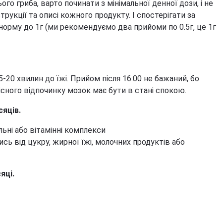
о гриба, варто починати з мінімальної денної дози, і не
рукції та описі кожного продукту. І спостерігати за
орму до 1г (ми рекомендуємо два прийоми по 0.5г, це 1г
5-20 хвилин до їжі. Прийом після 16:00 не бажаний, бо
існого відпочинку мозок має бути в стані спокою.
сяців.
ьні або вітамінні комплекси
сь від цукру, жирної їжі, молочних продуктів або
яці.