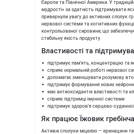
Європи та Північної Америки. У традицій
мудрості» за здатність підтримувати ясн
привернули увагу до активних сполук гри
нервової системи та когнітивних функці
контрольованої сировини, що забезпечує
стабільну якість продукту.
Властивості та підтримув
підтримує пам’ять, концентрацію та 
сприяє нормальній роботі нервової с
допомагає зменшувати розумову вто
підтримує формування нових нейронни
має антиоксидантні властивості та кл
сприяє підтримці імунної системи
підтримує здоров’я серцево-судинної
Як працює Їжовик гребінча
Активні сполуки міцелію — еринацини та