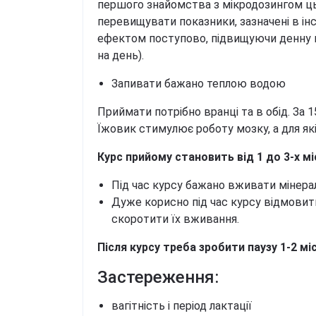
першого знайомства з мікродозингом цьог
перевищувати показники, зазначені в інст
ефектом поступово, підвищуючи денну н
на день).
Запивати бажано теплою водою
Приймати потрібно вранці та в обід. За 1
Їжовик стимулює роботу мозку, а для як
Курс прийому становить від 1 до 3-х мі
Під час курсу бажано вживати мінерал
Дуже корисно під час курсу відмовити
скоротити їх вживання.
Після курсу треба зробити паузу 1-2 міс
Застереження:
вагітність і період лактації