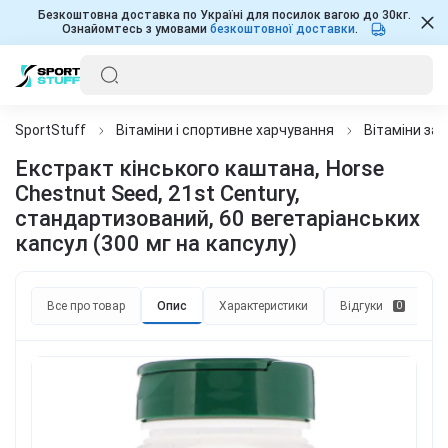
Безкоштовна доставка по Україні для посилок вагою до 30кг.
Ознайомтесь з умовами
безкоштовної доставки
.
SportStuff
Вітаміни і спортивне харчування
Вітаміни за
Екстракт кінського каштана, Horse
Chestnut Seed, 21st Century,
стандартизований, 60 вегетаріанських
капсул (300 мг на капсулу)
Все про товар
Опис
Характеристики
Відгуки
П
0