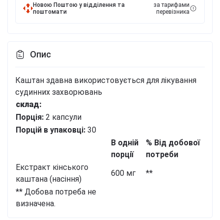
Новою Поштою у відділення та
за тарифами
поштомати
перевізника
Опис
Каштан здавна використовується для лікування
судинних захворювань
склад:
Порція:
2 капсули
Порцій в упаковці:
30
В одній
% Від добової
порції
потреби
Екстракт кінського
600 мг
**
каштана (насіння)
** Добова потреба не
визначена.