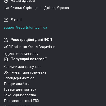
Наша адреса
вул. Січових Стрільців 11, Дніпро, Україна
E-mail
support@sportstuff.com.ua
Реєстраційні дані ФОП
ФОП Бєлінська Ксенія Вадимівна
ЄДРПОУ:
3374906567
Популярні категорії
Килимки для тренувань
Обтяжувачі для тренувань
Еспандери кистьові
Товари для йоги
Товари для пілатесу
Бокс і єдиноборства
Тренувальні петлі TRX