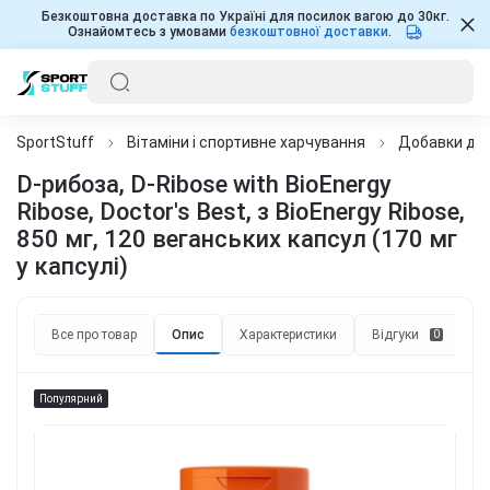
Безкоштовна доставка по Україні для посилок вагою до 30кг.
Ознайомтесь з умовами
безкоштовної доставки
.
SportStuff
Вітаміни і спортивне харчування
Добавки для
D-рибоза, D-Ribose with BioEnergy
Ribose, Doctor's Best, з BioEnergy Ribose,
850 мг, 120 веганських капсул (170 мг
у капсулі)
Все про товар
Опис
Характеристики
Відгуки
П
0
Популярний