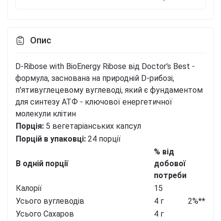
Опис
D-Ribose with BioEnergy Ribose від Doctor's Best -
формула, заснована на природній D-рибозі,
п'ятивуглецевому вуглеводі, який є фундаментом
для синтезу АТФ - ключової енергетичної
молекули клітин
Порція:
5 вегетаріанських капсул
Порцій в упаковці:
24 порції
% від
В одній порції
добової
потреби
Калорії
15
Усього вуглеводів
4 г
2%**
Усього Сахаров
4 г