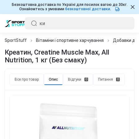
Безкоштовна доставка по Україні для посилок вагою до 30кг.
Ознайомтесь з умовами
безкоштовної доставки
.
SportStuff
Вітаміни і спортивне харчування
Добавки для
Креатин, Creatine Muscle Max, All
Nutrition, 1 кг (Без смаку)
Все про товар
Опис
Відгуки
Питання
0
0