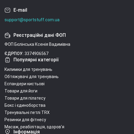
E-mail
support@sportstuff.com.ua
Реєстраційні дані ФОП
ФОП Бєлінська Ксенія Вадимівна
ЄДРПОУ:
3374906567
Популярні категорії
Килимки для тренувань
Обтяжувачі для тренувань
Еспандери кистьові
Товари для йоги
Товари для пілатесу
Бокс і єдиноборства
Тренувальні петлі TRX
Резинки для фітнесу
Масаж, реабілітація, здоров'я
Інформація