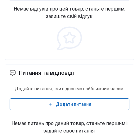
капсулы до и после тренировки. Пищевая
Немає відгуків про цей товар, станьте першим,
ценность 1 капсула 2 капсулы Креатин
залиште свій відгук.
гидрохлорид 750 мг 2250 мг - из них креатина 591
мг 1773 мг Состав Креатина гидрохлорид,
гидроксипропилметилцеллюлоза,
антислеживающие агенты (соли жирных кислот,
диоксид кремния). Фасовки 180 капсул - 180
порций, 300 капсул - 300 порций.
Питання та відповіді
Додайте питання, і ми відповімо найближчим часом.
Додати питання
Немає питань про даний товар, станьте першим і
задайте своє питання.