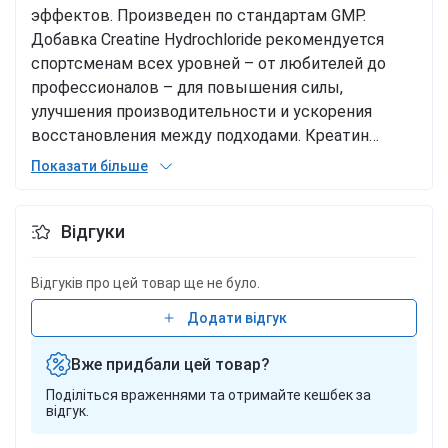
эффектов. Произведен по стандартам GMP.
Добавка Creatine Hydrochloride рекомендуется
спортсменам всех уровней – от любителей до
профессионалов – для повышения силы,
улучшения производительности и ускорения
восстановления между подходами. Креатин
гидрохлорид способствует увеличению запасов
Показати більше
энергии (АТФ) в мышечных клетках, улучшая их
производительность во время краткосрочных,
Відгуки
интенсивных тренировок. В отличие от
моногидрата, форма HCL не вызывает вздутия и
не задерживает воду, обеспечивая чистый
Відгуків про цей товар ще не було.
прирост силы и массы. Creatine Hydrochloride от
Додати відгук
MST – оптимальный выбор для тех, кто хочет
получить максимум от своих тренировок без
Вже придбали цей товар?
лишней нагрузки на организм. Как принимать
Поділіться враженнями та отримайте кешбек за
добавку Принимайте по 3 капсулы в день после
відгук.
пробуждения, запивая большим количеством
жидкости (200 мл). В тренировочные дни - по 3