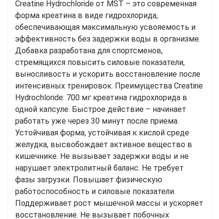
Creatine Hydrochloride от MST – это современная
форма креатина в виде гидрохлорида,
обеспечивающая максимальную усвояемость и
эффективность без задержки воды в организме.
Добавка разработана для спортсменов,
стремящихся повысить силовые показатели,
выносливость и ускорить восстановление после
интенсивных тренировок. Преимущества Creatine
Hydrochloride: 700 мг креатина гидрохлорида в
одной капсуле. Быстрое действие – начинает
работать уже через 30 минут после приема.
Устойчивая форма, устойчивая к кислой среде
желудка, высвобождает активное вещество в
кишечнике. Не вызывает задержки воды и не
нарушает электролитный баланс. Не требует
фазы загрузки. Повышает физическую
работоспособность и силовые показатели.
Поддерживает рост мышечной массы и ускоряет
восстановление. Не вызывает побочных