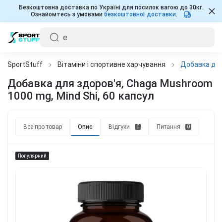
Безкоштовна доставка по Україні для посилок вагою до 30кг.
Ознайомтесь з умовами
безкоштовної доставки
.
SportStuff
Вітаміни і спортивне харчування
Добавка для
Добавка для здоров'я, Chaga Mushroom
1000 mg, Mind Shi, 60 капсул
Все про товар
Опис
Відгуки
Питання
0
0
Популярний