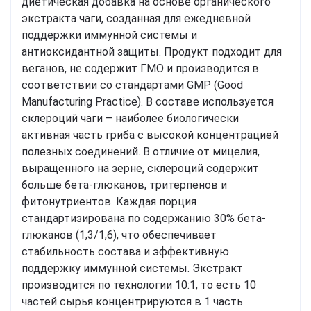
диетическая добавка на основе органического
экстракта чаги, созданная для ежедневной
поддержки иммунной системы и
антиоксидантной защиты. Продукт подходит для
веганов, не содержит ГМО и производится в
соответствии со стандартами GMP (Good
Manufacturing Practice). В составе используется
склероций чаги – наиболее биологически
активная часть гриба с высокой концентрацией
полезных соединений. В отличие от мицелия,
выращенного на зерне, склероций содержит
больше бета-глюканов, тритерпенов и
фитонутриентов. Каждая порция
стандартизирована по содержанию 30% бета-
глюканов (1,3/1,6), что обеспечивает
стабильность состава и эффективную
поддержку иммунной системы. Экстракт
производится по технологии 10:1, то есть 10
частей сырья концентрируются в 1 часть