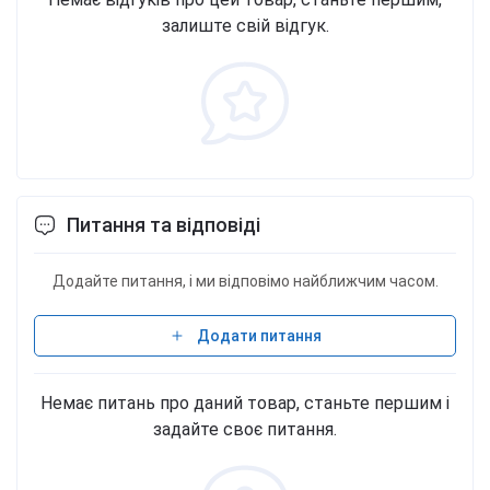
полисахарида, 30% бета-1,3/1,6-глюкана 1000 мг
залиште свій відгук.
Другие ингредиенты
Гидроксипропилметилцеллюлоза. Фасовки 60
капсул - 30 порций.
Питання та відповіді
Додайте питання, і ми відповімо найближчим часом.
Додати питання
Немає питань про даний товар, станьте першим і
задайте своє питання.