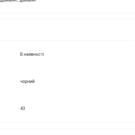
Березова чага
Д
Екстракт граната
Майтаке
т
д
Екстракт виноградних
Шиїтаке
кісточок
Д
Траметес різнобарвний
т
Екстракт зеленого чаю
(Turkey Tail)
К
Екстракт вишні / черешні /
Агарік бразильський
п
черемхи
Мухомор червоний (Amanita
Б
Квіти Арніки
muscaria)
В наявності
Д
Дивитись всі
Мухомор пантерний
К
Дивитись всі
Д
чорний
43