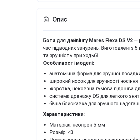
Опис
Боти для дайвінгу Mares Flexa DS V2
— 
час підводних занурень. Виготовлені з 
та зручність при ходьбі.
Особливості моделі:
анатомічна форма для зручної посадк
широкий носок для зручності носіння
жорстка, нековзна гумова підошва дл
система дренажу DS для легкого знят
бічна блискавка для зручного надяган
Характеристики:
Матеріал: неопрен 5 мм
Розмір: 43
Призначення: підводне полювання, фрі