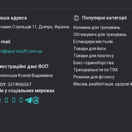
Умови угоди
аша адреса
Популярні категорії
ічових Стрільців 11, Дніпро, Україна
Килимки для тренувань
Обтяжувачі для тренувань
-mail
Еспандери кистьові
Товари для йоги
rt@sportstuff.com.ua
Товари для пілатесу
Бокс і єдиноборства
еєстраційні дані ФОП
Тренувальні петлі TRX
єлінська Ксенія Вадимівна
Резинки для фітнесу
Масаж, реабілітація, здоров'
ОУ:
3374906567
и у соціальних мережах