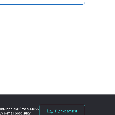
им про акції та знижки
Підписатися
у e-mail розсилку