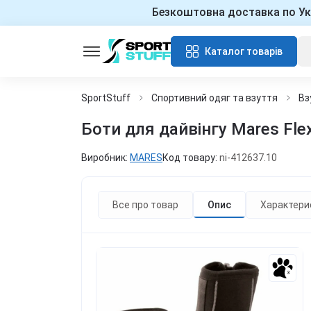
Безкоштовна доставка по Ук
Каталог товарів
SportStuff
Спортивний одяг та взуття
Вз
Боти для дайвінгу Mares Fle
Виробник:
MARES
Код товару:
ni-412637.10
Все про товар
Опис
Характери
3