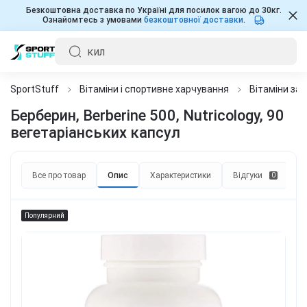
Безкоштовна доставка по Україні для посилок вагою до 30кг.
Ознайомтесь з умовами
безкоштовної доставки
.
SportStuff
Вітаміни і спортивне харчування
Вітаміни за
Берберин, Berberine 500, Nutricology, 90
вегетаріанських капсул
Все про товар
Опис
Характеристики
Відгуки
П
0
Популярний