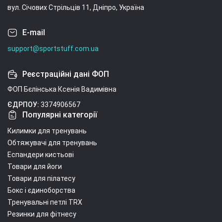
вул. Січових Стрільців 11, Дніпро, Україна
E-mail
support@sportstuff.com.ua
Реєстраційні дані ФОП
ФОП Бєлінська Ксенія Вадимівна
ЄДРПОУ:
3374906567
Популярні категорії
Килимки для тренувань
Обтяжувачі для тренувань
Еспандери кистьові
Товари для йоги
Товари для пілатесу
Бокс і єдиноборства
Тренувальні петлі TRX
Резинки для фітнесу