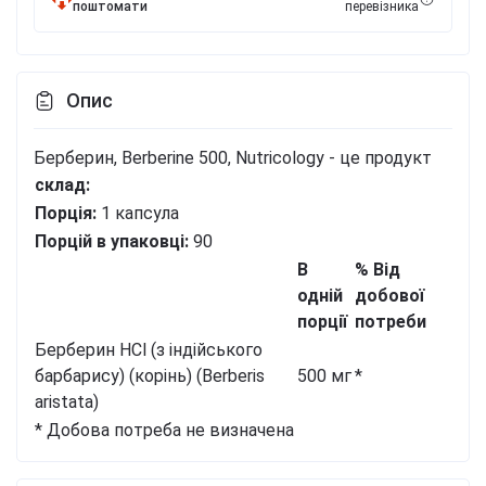
поштомати
перевізника
Опис
Берберин, Berberine 500, Nutricology - це продукт
склад:
Порція:
1 капсула
Порцій в упаковці:
90
В
% Від
одній
добової
порції
потреби
Берберин HCl (з індійського
барбарису) (корінь) (Berberis
500 мг
*
aristata)
* Добова потреба не визначена