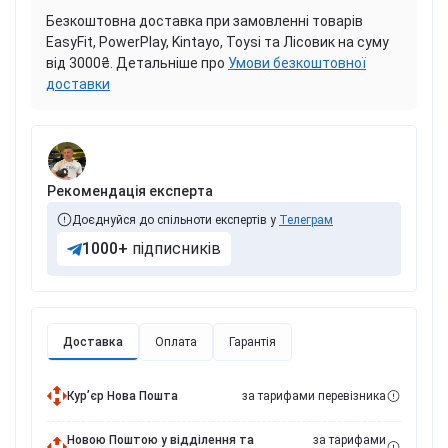
Безкоштовна доставка при замовленні товарів
EasyFit, PowerPlay, Kintayo, Toysi та Лісовик на суму
від 3000₴. Детальніше про
Умови безкоштовної
доставки
Рекомендація експерта
Доєднуйся до спільноти експертів у
Телеграм
1000+
підписників
Доставка
Оплата
Гарантія
Курʼєр Нова Пошта
за тарифами перевізника
Новою Поштою у відділення та
за тарифами