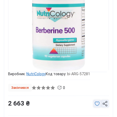
Виробник:
NutriCology
Код товару:
bi-ARG-57281
0
Закінчився
2 663 ₴