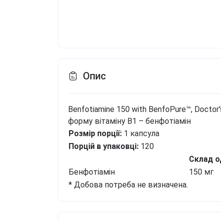
Опис
Benfotiamine 150 with BenfoPure™, Docto
форму вітаміну B1 – бенфотіамін
Розмір порції:
1 капсула
Порцій в упаковці:
120
Склад од
Бенфотіамін
150 мг
* Добова потреба не визначена.