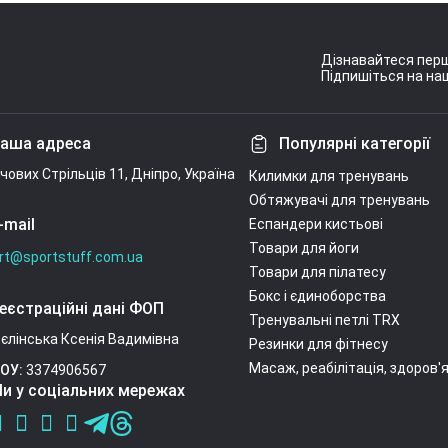
Дізнавайтеся перш
Підпишіться на наш
Умови угоди
аша адреса
Популярні категорії
ічових Стрільців 11, Дніпро, Україна
Килимки для тренувань
Обтяжувачі для тренувань
-mail
Еспандери кистьові
Товари для йоги
rt@sportstuff.com.ua
Товари для пілатесу
Бокс і єдиноборства
еєстраційні дані ФОП
Тренувальні петлі TRX
єлінська Ксенія Вадимівна
Резинки для фітнесу
Масаж, реабілітація, здоров'
ОУ:
3374906567
и у соціальних мережах