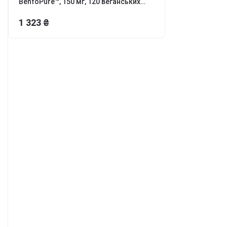
BenfoPure™, 150 мг, 120 веганських
ля боротьби з
капсул
ривожністю, апатією та
1 323 ₴
епресією
етокс, перезавантаження
іла та розуму
онцентрація та
родуктивність
аланс гормонів та лібідо
ля молодості та краси
урс Активний день
ивитись всі