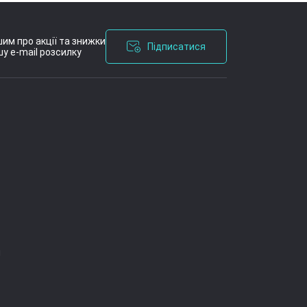
им про акції та знижки
Підписатися
у e-mail розсилку
я