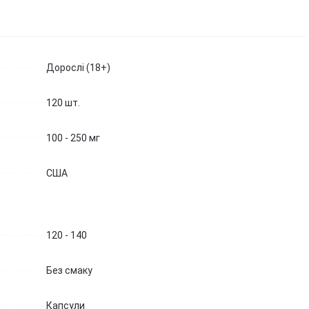
Березова чага
Д
Екстракт граната
Майтаке
т
д
Екстракт виноградних
Шиїтаке
кісточок
Д
Траметес різнобарвний
т
Екстракт зеленого чаю
Дорослі (18+)
(Turkey Tail)
К
Екстракт вишні / черешні /
Агарік бразильський
п
черемхи
120 шт.
Мухомор червоний (Amanita
Б
Квіти Арніки
muscaria)
Д
Дивитись всі
Мухомор пантерний
100 - 250 мг
К
Дивитись всі
Д
США
120 - 140
Без смаку
Капсули