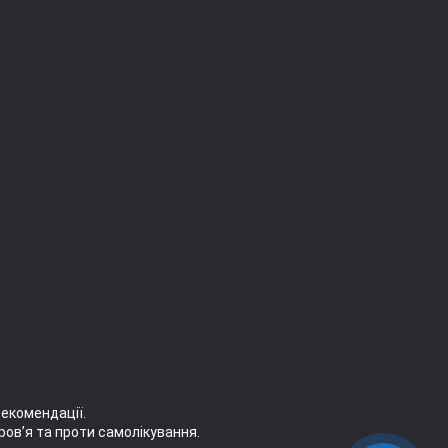
я
рекомендації.
ров’я та проти самолікування.