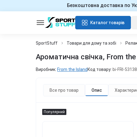
Безкоштовна доставка по Ук
Каталог товарів
SportStuff
Товари для дому та хобі
Релак
Ароматична свічка, From the 
Виробник:
From the Island
Код товару:
bi-FRI-5313
Все про товар
Опис
Характери
Популярний