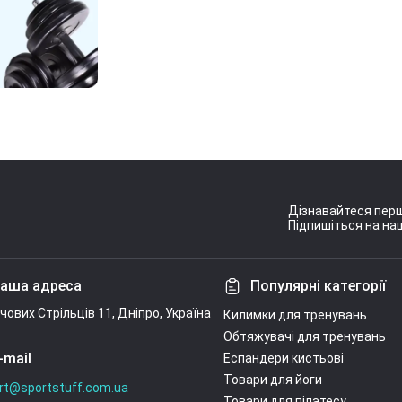
Дізнавайтеся перш
Підпишіться на наш
Умови угоди
аша адреса
Популярні категорії
ічових Стрільців 11, Дніпро, Україна
Килимки для тренувань
Обтяжувачі для тренувань
-mail
Еспандери кистьові
Товари для йоги
rt@sportstuff.com.ua
Товари для пілатесу