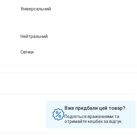
Березова чага
Д
Екстракт граната
Універсальний
Майтаке
т
д
Екстракт виноградних
Шиїтаке
кісточок
Д
Траметес різнобарвний
т
Екстракт зеленого чаю
(Turkey Tail)
К
Нейтральний
Екстракт вишні / черешні /
Агарік бразильський
п
черемхи
Мухомор червоний (Amanita
Б
Квіти Арніки
muscaria)
Свічки
Д
Дивитись всі
Мухомор пантерний
К
Дивитись всі
Д
Вже придбали цей товар?
Поділіться враженнями та
отримайте кешбек за відгук.