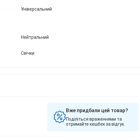
Березова чага
Д
Екстракт граната
Універсальний
Майтаке
т
д
Екстракт виноградних
Шиїтаке
кісточок
Д
Траметес різнобарвний
т
Екстракт зеленого чаю
(Turkey Tail)
К
Нейтральний
Екстракт вишні / черешні /
Агарік бразильський
п
черемхи
Мухомор червоний (Amanita
Б
Квіти Арніки
muscaria)
Свічки
Д
Дивитись всі
Мухомор пантерний
К
Дивитись всі
Д
Вже придбали цей товар?
Поділіться враженнями та
отримайте кешбек за відгук.