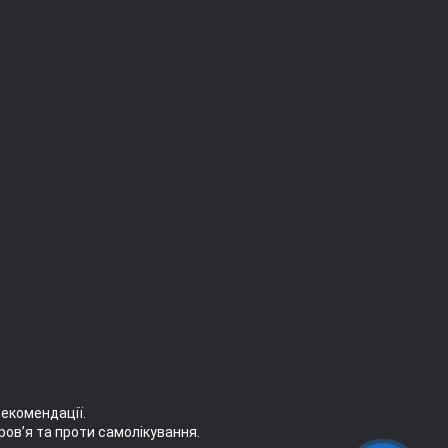
я
рекомендації.
ров’я та проти самолікування.