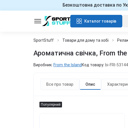
Безкоштовна доставка по Ук
Каталог товарів
SportStuff
Товари для дому та хобі
Релак
Ароматична свічка, From the 
Виробник:
From the Island
Код товару:
bi-FRI-5314
Все про товар
Опис
Характери
Популярний