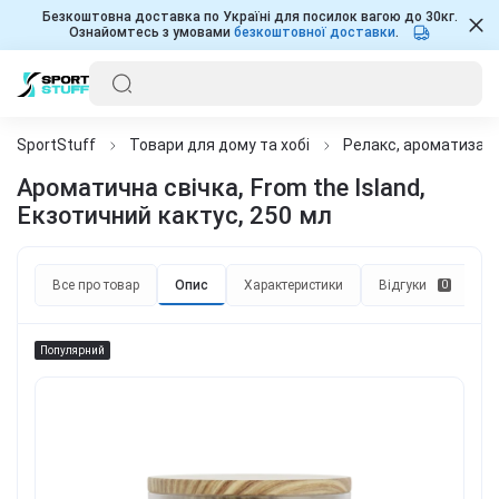
Безкоштовна доставка по Україні для посилок вагою до 30кг.
Ознайомтесь з умовами
безкоштовної доставки
.
SportStuff
Товари для дому та хобі
Релакс, ароматизація
Ароматична свічка, From the Island,
Екзотичний кактус, 250 мл
Все про товар
Опис
Характеристики
Відгуки
П
0
Популярний