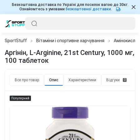
Безкоштовна доставка по Україні для посилок вагою до 30кг.
Ознайомтесь з умовами
безкоштовної доставки
.
SportStuff
Вітаміни і спортивне харчування
Амінокисло
Аргінін, L-Arginine, 21st Century, 1000 мг,
100 таблеток
Все про товар
Опис
Характеристики
Відгуки
П
0
Популярний