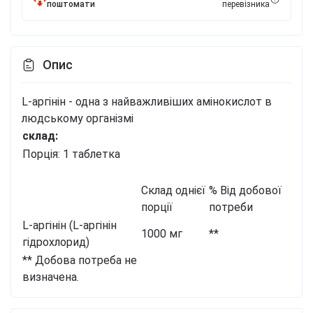
поштомати
перевізника
Опис
L-аргінін - одна з найважливіших амінокислот в
людському організмі
склад:
Порція: 1 таблетка
Склад однієї
% Від добової
порції
потреби
L-аргінін (L-аргінін
1000 мг
**
гідрохлорид)
** Добова потреба не
визначена.