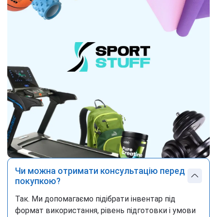
яблочный сок из концентрированного яблочного
сока (20%), глицерин, L-аргинин альфа-
кетогультарат (A-AKG), бетаин HCl, гималайская
соль, кислота (лимонная кислота), ароматизаторы,
подсластители (ацесульфам К, сукралоза, неотам),
консерванты (сорбат калия, бензоат натрия),
мальтодекстрин. Фасовки 1 шот - 60 мл.
Чи можна отримати консультацію перед
покупкою?
Так. Ми допомагаємо підібрати інвентар під
формат використання, рівень підготовки і умови