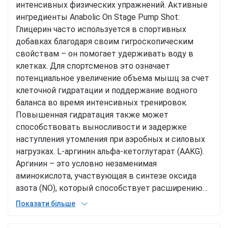
интенсивных физических упражнений. Активные
ингредиенты Anabolic On Stage Pump Shot:
Глицерин часто используется в спортивных
добавках благодаря своим гигроскопическим
свойствам – он помогает удерживать воду в
клетках. Для спортсменов это означает
потенциальное увеличение объема мышц за счет
клеточной гидратации и поддержание водного
баланса во время интенсивных тренировок.
Повышенная гидратация также может
способствовать выносливости и задержке
наступления утомления при аэробных и силовых
нагрузках. L-аргинин альфа-кетоглутарат (AAKG).
Аргинин – это условно незаменимая
аминокислота, участвующая в синтезе оксида
азота (NO), который способствует расширению
сосудов и улучшению кровотока. Это, в свою
Показати більше
очередь, может улучшать доставку кислорода и
питательных веществ к мышцам во время