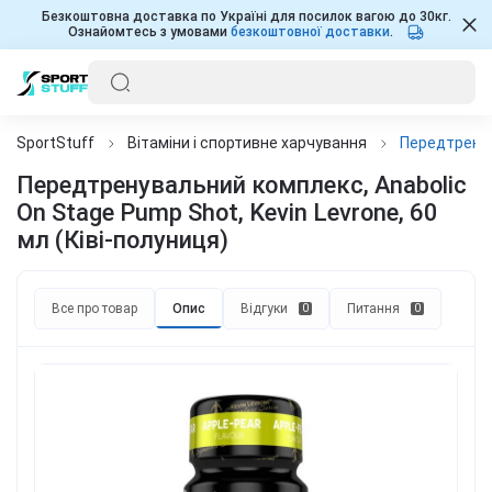
Безкоштовна доставка по Україні для посилок вагою до 30кг.
Ознайомтесь з умовами
безкоштовної доставки
.
SportStuff
Вітаміни і спортивне харчування
Передтренува
Передтренувальний комплекс, Anabolic
On Stage Pump Shot, Kevin Levrone, 60
мл (Ківі-полуниця)
Все про товар
Опис
Відгуки
Питання
0
0