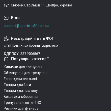
вул. Січових Стрільців 11, Дніпро, Україна
E-mail
support@sportstuff.com.ua
Реєстраційні дані ФОП
ФОП Бєлінська Ксенія Вадимівна
ЄДРПОУ:
3374906567
Популярні категорії
Килимки для тренувань
Обтяжувачі для тренувань
Еспандери кистьові
Товари для йоги
Товари для пілатесу
Бокс і єдиноборства
Тренувальні петлі TRX
Резинки для фітнесу