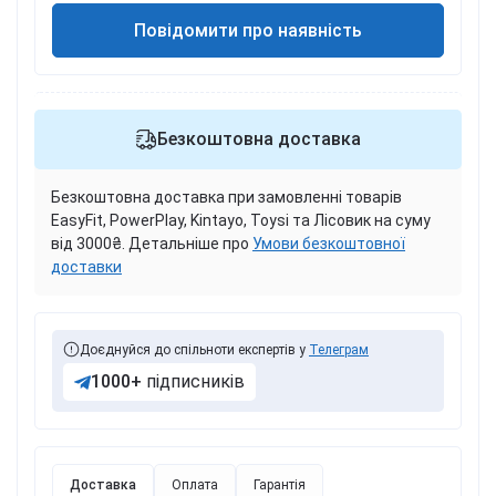
Повідомити про наявність
Безкоштовна доставка
Безкоштовна доставка при замовленні товарів
EasyFit, PowerPlay, Kintayo, Toysi та Лісовик на суму
від 3000₴. Детальніше про
Умови безкоштовної
доставки
Доєднуйся до спільноти експертів у
Телеграм
1000+
підписників
Доставка
Оплата
Гарантія