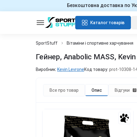
Безкоштовна доставка по Ук
Каталог товарів
SportStuff
Вітаміни і спортивне харчування
Гейнер, Anabolic MASS, Kevin 
Виробник:
Kevin Levrone
Код товару:
prot-10308-1
Все про товар
Опис
Відгуки
0
3