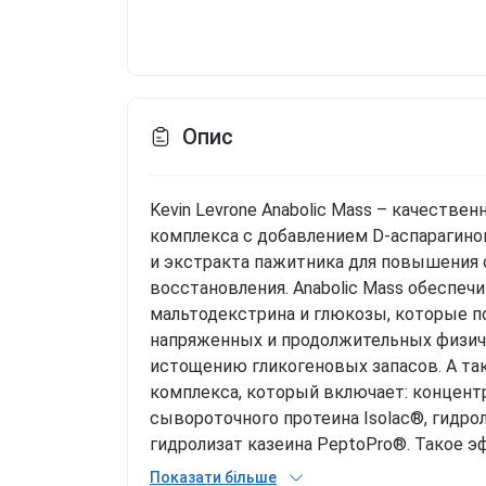
Опис
Kevin Levrone Anabolic Mass – качестве
комплекса с добавлением D-аспарагинов
и экстракта пажитника для повышения 
восстановления. Anabolic Mass обеспеч
мальтодекстрина и глюкозы, которые 
напряженных и продолжительных физиче
истощению гликогеновых запасов. А т
комплекса, который включает: концентр
сывороточного протеина Isolac®, гидро
гидролизат казеина PeptoPro®. Такое 
обеспечивает пиковую концентрацию ам
Показати більше