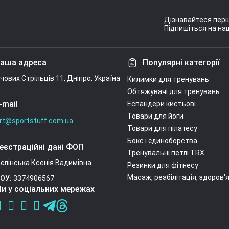
Дізнавайтеся перш
Підпишіться на наш
Умови угоди
аша адреса
Популярні категорії
ічових Стрільців 11, Дніпро, Україна
Килимки для тренувань
Обтяжувачі для тренувань
-mail
Еспандери кистьові
Товари для йоги
rt@sportstuff.com.ua
Товари для пілатесу
Бокс і єдиноборства
еєстраційні дані ФОП
Тренувальні петлі TRX
єлінська Ксенія Вадимівна
Резинки для фітнесу
Масаж, реабілітація, здоров'
ОУ:
3374906567
и у соціальних мережах