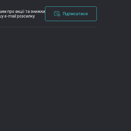
им про акції та знижки
Підписатися
у e-mail розсилку
я