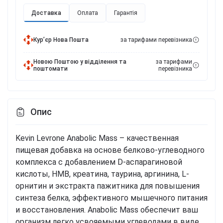
Доставка
Оплата
Гарантія
Курʼєр Нова Пошта
за тарифами перевізника
Новою Поштою у відділення та
за тарифами
поштомати
перевізника
Опис
Kevin Levrone Anabolic Mass – качественная
пищевая добавка на основе белково-углеводного
комплекса с добавлением D-аспарагиновой
кислоты, НМВ, креатина, таурина, аргинина, L-
орнитин и экстракта пажитника для повышения
синтеза белка, эффективного мышечного питания
и восстановления. Anabolic Mass обеспечит ваш
организм легко усвояемыми углеводами в виде