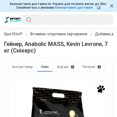
Безкоштовна доставка по Україні для посилок вагою до 30кг.
Ознайомтесь з умовами
безкоштовної доставки
.
SportStuff
Вітаміни і спортивне харчування
Добавки для
Гейнер, Anabolic MASS, Kevin Levrone, 7
кг (Снікерс)
Все про товар
Опис
Відгуки
Питання
0
0
3