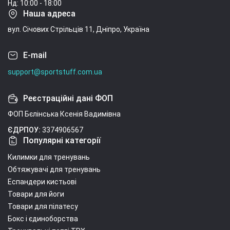
Нд: 10:00 - 18:00
Наша адреса
вул. Січових Стрільців 11, Дніпро, Україна
E-mail
support@sportstuff.com.ua
Реєстраційні дані ФОП
ФОП Бєлінська Ксенія Вадимівна
ЄДРПОУ:
3374906567
Популярні категорії
Килимки для тренувань
Обтяжувачі для тренувань
Еспандери кистьові
Товари для йоги
Товари для пілатесу
Бокс і єдиноборства