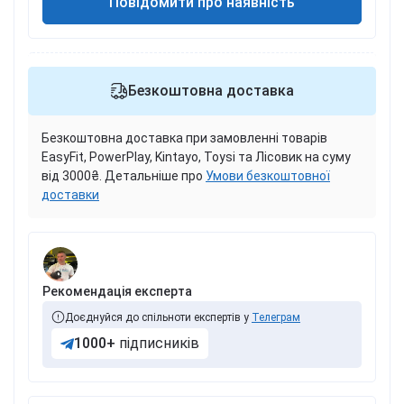
Повідомити про наявність
Безкоштовна доставка
Безкоштовна доставка при замовленні товарів
EasyFit, PowerPlay, Kintayo, Toysi та Лісовик на суму
від 3000₴. Детальніше про
Умови безкоштовної
доставки
Рекомендація експерта
Доєднуйся до спільноти експертів у
Телеграм
1000+
підписників