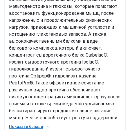
мальтодекстрина и глюкозы, которые помогают
восстановить функционирование мышц после
напряженных и продолжительных физических
нагрузок, приводящих к мышечной усталости и
истощению гликогеновых запасов. А также
высококачественными белками в виде
белкового комплекса, который включает:
концентрат сывороточного белка Carbelac®,
изолят сывороточного протеина Isolac®,
гидролизованный изолят сывороточного
протеина Optipep®, гидролизат казеина
PeptoPro®. Такое эффективное сочетание
различных видов протеина обеспечивает
пиковую концентрацию аминокислот сразу после
приема и в тоже время медленно усваиваемые
белки гарантируют продолжительное питание
мышц. Белки способствует росту и поддержание
мышечной массы, его употребление –
Показати більше