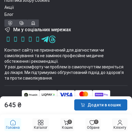
Політика збору Cookies
Акції
Блог
Ми у соціальних мережах
Контент сайту не призначений для діагностики чи
самолікування та не замінює професійне медичне
обстеження і рекомендації.
У разі дискомфорту чи проблем із самопочуттям зверніться
до лікаря. Ми підтримуємо обґрунтований підхід до здоров’я
та проти самолікування.
Інтернет-магазин спортивних товарів Sport Stuff 2014 - 2026 © Всі права
645 ₴
Додати в кошик
захищені
0
0
Головна
Каталог
Кошик
Обране
Клієнту