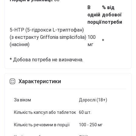
В
% від
одній
добової
порції
потреби
5-HTP (5-гідрокси L-триптофан)
(з екстракту Griffonia simplicifolia)
100
*
(насіння)
мг
* Добова потреба не визначена.
Характеристики
За віком
Дорослі (18+)
Кількість капсул або таблеток
60 шт.
Кількість речовини в порції
100 - 250 мг