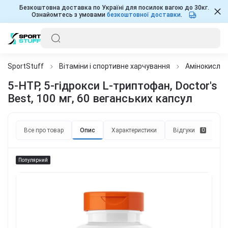
Безкоштовна доставка по Україні для посилок вагою до 30кг.
Ознайомтесь з умовами
безкоштовної доставки
.
SportStuff
Вітаміни і спортивне харчування
Амінокисло
5-HTP, 5-гідрокси L-триптофан, Doctor's
Best, 100 мг, 60 веганських капсул
Все про товар
Опис
Характеристики
Відгуки
П
0
Популярний