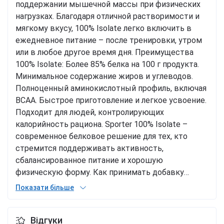
поддержании мышечной массы при физических
нагрузках. Благодаря отличной растворимости и
мягкому вкусу, 100% Isolate легко включить в
ежедневное питание – после тренировки, утром
или в любое другое время дня. Преимущества
100% Isolate: Более 85% белка на 100 г продукта.
Минимальное содержание жиров и углеводов.
Полноценный аминокислотный профиль, включая
BCAA. Быстрое приготовление и легкое усвоение.
Подходит для людей, контролирующих
калорийность рациона. Sporter 100% Isolate –
современное белковое решение для тех, кто
стремится поддерживать активность,
сбалансированное питание и хорошую
физическую форму. Как принимать добавку
Смешайте одну порцию (1 мерная ложка - 30 г) с
Показати більше
250 мл воды. Принимайте непосредственно после
приготовления. Вкус Chocolate and Banana
Відгуки
Пищевая ценность 30 г 100 г Энергетическая