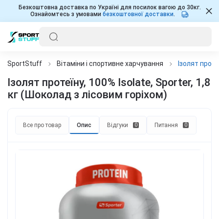
Безкоштовна доставка по Україні для посилок вагою до 30кг.
Ознайомтесь з умовами
безкоштовної доставки
.
SportStuff
Вітаміни і спортивне харчування
Ізолят протеї
Ізолят протеїну, 100% Isolate, Sporter, 1,8
кг (Шоколад з лісовим горіхом)
Все про товар
Опис
Відгуки
Питання
0
0