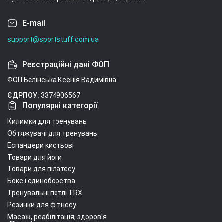
E-mail
support@sportstuff.com.ua
Реєстраційні дані ФОП
ФОП Бєлінська Ксенія Вадимівна
ЄДРПОУ:
3374906567
Популярні категорії
Килимки для тренувань
Обтяжувачі для тренувань
Еспандери кистьові
Товари для йоги
Товари для пілатесу
Бокс і єдиноборства
Тренувальні петлі TRX
Резинки для фітнесу
Масаж, реабілітація, здоров'я