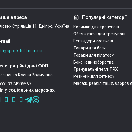
Умови угоди
аша адреса
Популярні категорії
ічових Стрільців 11, Дніпро, Україна
Килимки для тренувань
Обтяжувачі для тренувань
-mail
Еспандери кистьові
Товари для йоги
rt@sportstuff.com.ua
Товари для пілатесу
Бокс і єдиноборства
еєстраційні дані ФОП
Тренувальні петлі TRX
єлінська Ксенія Вадимівна
Резинки для фітнесу
Масаж, реабілітація, здоров'
ОУ:
3374906567
и у соціальних мережах