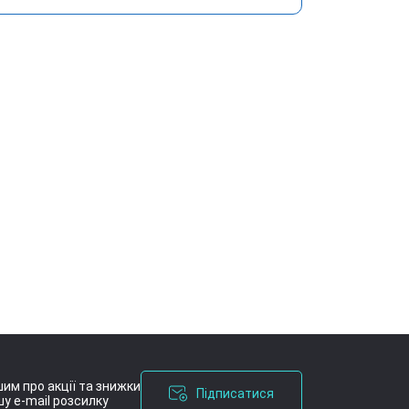
им про акції та знижки
Підписатися
у e-mail розсилку