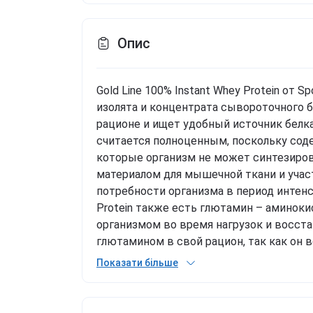
Опис
Gold Line 100% Instant Whey Protein от S
изолята и концентрата сывороточного бе
рационе и ищет удобный источник белк
считается полноценным, поскольку со
которые организм не может синтезиро
материалом для мышечной ткани и учас
потребности организма в период интенси
Protein также есть глютамин – аминоки
организмом во время нагрузок и восст
глютамином в свой рацион, так как он
активности, в том числе для поддержа
Показати більше
Преимущества Gold Line 100% Instant Whe
аминокислотный профиль, включая BCAA
восстановлении мышечной ткани после 