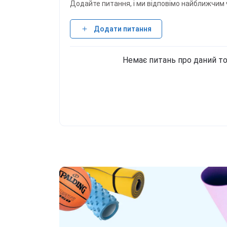
кофе, соленая карамель)], подсластители
Додайте питання, і ми відповімо найближчим 
карамель). Аллергены: молоко. Фасовки 45
Додати питання
Немає питань про даний то