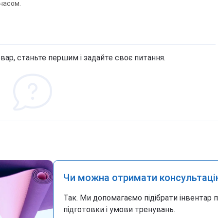
 (сукралоза и ацесульфам К), соль (вкус: соленая
часом.
0 г - 15 порций, 900 г - 30 порций.
вар, станьте першим і задайте своє питання.
Чи можна отримати консультаці
Так. Ми допомагаємо підібрати інвентар 
підготовки і умови тренувань.