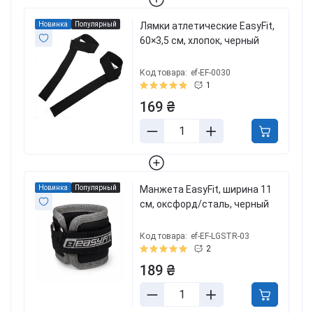
Новинка
Популярный
Лямки атлетические EasyFit,
60×3,5 см, хлопок, черный
Код товара:
ef-EF-0030
1
169 ₴
Новинка
Популярный
Манжета EasyFit, ширина 11
см, оксфорд/сталь, черный
Код товара:
ef-EF-LGSTR-03
2
189 ₴