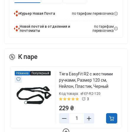
Курьер Новая Почта
по тарифам перевозчика
Новой почтой в отделения и
по тарифам
почтоматы
перевозчика
К паре
Новинка
Популярный
Тяга EasyFit R2 с жесткими
ручками, Размер 120 см,
Нейлон, Пластик, Черный
Код товара:
ef-EF-R2-120
3
229 ₴