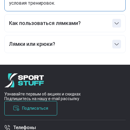
условия тренировок.
Как пользоваться лямками?
Проденьте ремень через петлю, оберните его
вокруг грифа 2-3 раза, зафиксируйте хват и
Лямки или крюки?
выполняйте упражнение.
Для большинства упражнений удобнее и
универсальнее лямки. Крюки подойдут тем, кто
испытывает дискомфорт при наматывании
ремней или имеет слабый хват и запястья.
Узнавайте первым об акциях и скидках
Подпишитесь на нашу e-mail рассылку
Подписаться
Телефоны
Условия соглашения